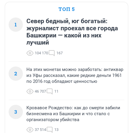
ТОП 5
Север бедный, юг богатый:
1
журналист проехал все города
Башкирии — какой из них
лучший
104 170
167
На этих монетах можно заработать: антиквар
2
из Уфы рассказал, какие редкие деньги 1961
по 2016 год обладают ценностью
46 707
11
Кровавое Рождество: как до смерти забили
3
бизнесмена из Башкирии и что стало с
организатором убийства
37 514
13