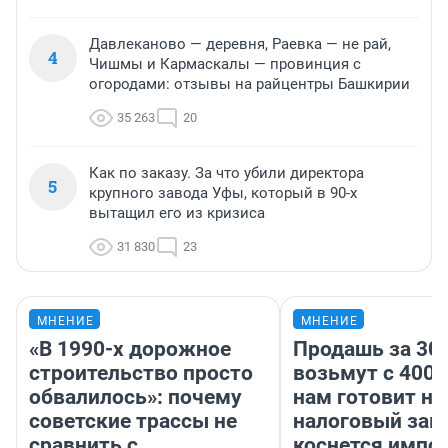
Давлеканово — деревня, Раевка — не рай,
4
Чишмы и Кармаскалы — провинция с
огородами: отзывы на райцентры Башкирии
35 263
20
Как по заказу. За что убили директора
5
крупного завода Уфы, который в 90-х
вытащил его из кризиса
31 830
23
МНЕНИЕ
МНЕНИЕ
«В 1990-х дорожное
Продашь за 300
строительство просто
возьмут с 4000
обвалилось»: почему
нам готовит н
советские трассы не
налоговый зако
сравнить с
коснется импор