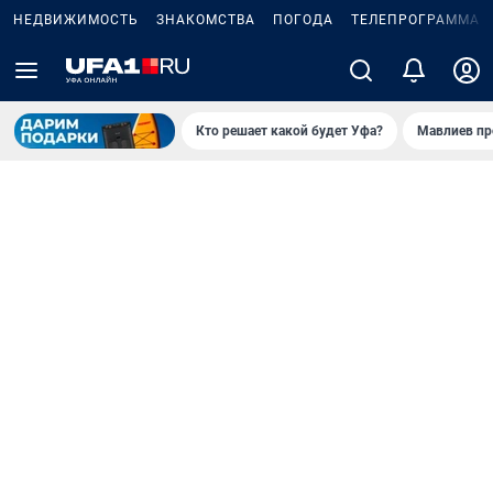
НЕДВИЖИМОСТЬ
ЗНАКОМСТВА
ПОГОДА
ТЕЛЕПРОГРАММА
Кто решает какой будет Уфа?
Мавлиев пр