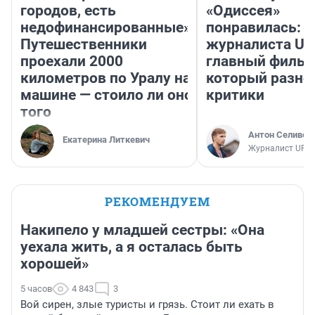
городов, есть
«Одиссея»
недофинансированные».
понравилась: 
Путешественники
журналиста UF
проехали 2000
главный фильм
километров по Уралу на
который разно
машине — стоило ли оно
критики
того
Антон Селивер
Екатерина Литкевич
Журналист UFA1
РЕКОМЕНДУЕМ
Накипело у младшей сестры: «Она
уехала жить, а я осталась быть
хорошей»
5 часов
4 843
3
Вой сирен, злые туристы и грязь. Стоит ли ехать в