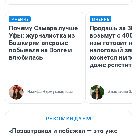
МНЕНИЕ
МНЕНИЕ
Почему Самара лучше
Продашь за 300
Уфы: журналистка из
возьмут с 4000
Башкирии впервые
нам готовит н
побывала на Волге и
налоговый зако
влюбилась
коснется импор
даже репетито
Назифа Нурмухаметова
Анастасия Зав
РЕКОМЕНДУЕМ
«Позавтракал и побежал — это уже