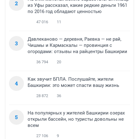
2
из Уфы рассказал, какие редкие деньги 1961
по 2016 год обладают ценностью
47 016
11
Давлеканово — деревня, Раевка — не рай,
3
Чишмы и Кармаскалы — провинция с
огородами: отзывы на райцентры Башкирии
36 794
20
Как звучит БПЛА. Послушайте, жители
4
Башкирии: это может спасти вашу жизнь
28 872
36
На популярных у жителей Башкирии озерах
5
открыли бассейн, но туристы довольны не
всем
27 106
9