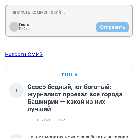
Гость
Отправить
Войти
Новости СМИ2
ТОП 5
Север бедный, юг богатый:
1
журналист проехал все города
Башкирии — какой из них
лучший
105 168
167
На этих монетах можно заработать: антиквар