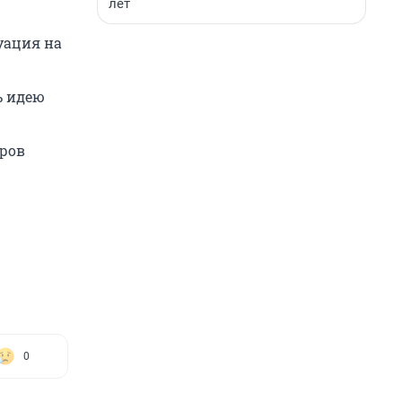
лет
уация на
ь идею
еров
0