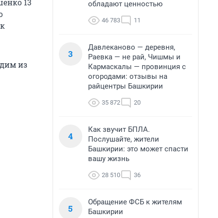
шенко 13
обладают ценностью
о
46 783
11
 к
Давлеканово — деревня,
3
Раевка — не рай, Чишмы и
одим из
Кармаскалы — провинция с
огородами: отзывы на
райцентры Башкирии
35 872
20
Как звучит БПЛА.
4
Послушайте, жители
Башкирии: это может спасти
вашу жизнь
28 510
36
Обращение ФСБ к жителям
5
Башкирии