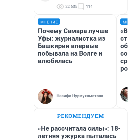
22 635
114
МНЕНИЕ
МНЕНИ
Почему Самара лучше
«В 19
Уфы: журналистка из
строи
Башкирии впервые
обвал
побывала на Волге и
совет
влюбилась
сравн
росси
Назифа Нурмухаметова
РЕКОМЕНДУЕМ
«Не рассчитала силы»: 18-
летняя ужурка пыталась