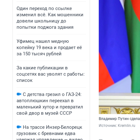
Один переход по ссылке
изменил всё. Как мошенники
довели школьницу до
попытки поджога здания
Уфимец нашел медную
копейку 19 века и продает её
за 150 тысяч рублей
За какие публикации в
соцсетях вас уволят с работы:
список
С детства грезил о ГАЗ-24:
автоплюшкин переехал в
маленький хутор и превратил
свой двор в музей СССР
Владимир Путин сдела
Источник: 
Kremlin.ru
На трассе Инзер-Белорецк
грузовик с бревнами едва
удержал управление — видео