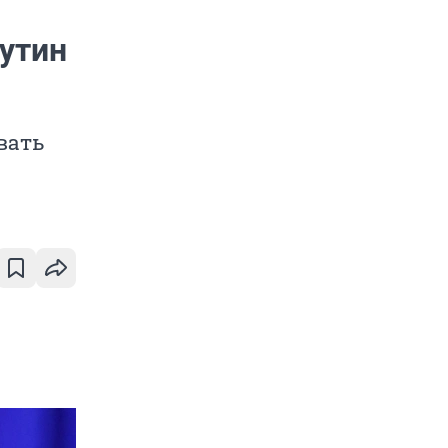
Путин
вать