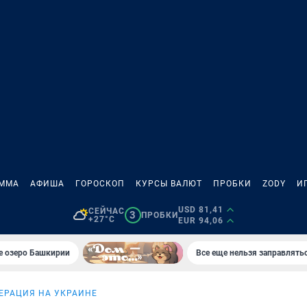
АММА
АФИША
ГОРОСКОП
КУРСЫ ВАЛЮТ
ПРОБКИ
ZODY
И
USD 81,41
СЕЙЧАС
3
ПРОБКИ
+27°C
EUR 94,06
е озеро Башкирии
Все еще нельзя заправлять
ЕРАЦИЯ НА УКРАИНЕ