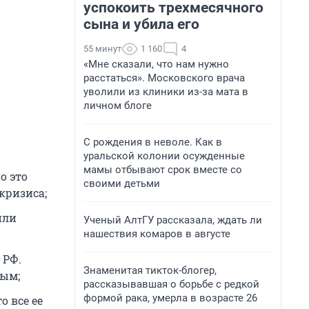
успокоить трехмесячного
сына и убила его
55 минут
1 160
4
«Мне сказали, что нам нужно
расстаться». Московского врача
уволили из клиники из-за мата в
личном блоге
С рождения в неволе. Как в
уральской колонии осужденные
мамы отбывают срок вместе со
о это
своими детьми
кризиса;
или
Ученый АлтГУ рассказала, ждать ли
нашествия комаров в августе
 РФ.
Знаменитая тикток-блогер,
ным;
рассказывавшая о борьбе с редкой
формой рака, умерла в возрасте 26
о все ее