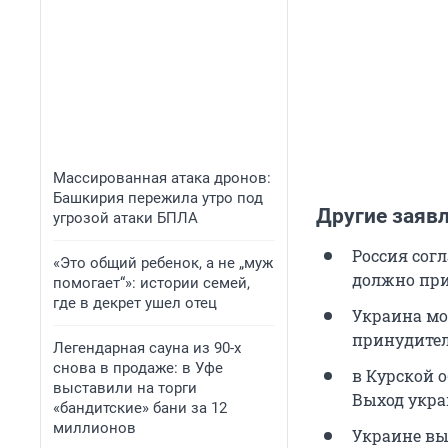
Массированная атака дронов:
Башкирия пережила утро под
Другие заяв
угрозой атаки БПЛА
Россия сог
«Это общий ребенок, а не „муж
должно при
помогает“»: истории семей,
где в декрет ушел отец
Украина мо
принудител
Легендарная сауна из 90-х
снова в продаже: в Уфе
в Курской 
выставили на торги
Выход укра
«бандитские» бани за 12
миллионов
Украине выг