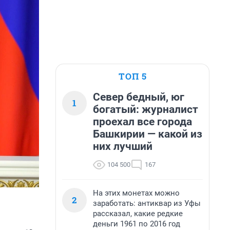
ТОП 5
Север бедный, юг
1
богатый: журналист
проехал все города
Башкирии — какой из
них лучший
104 500
167
На этих монетах можно
2
заработать: антиквар из Уфы
рассказал, какие редкие
деньги 1961 по 2016 год