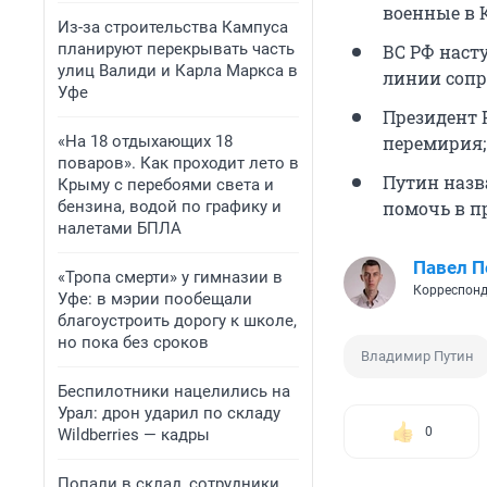
военные в 
Из-за строительства Кампуса
планируют перекрывать часть
ВС РФ наст
улиц Валиди и Карла Маркса в
линии сопр
Уфе
Президент 
«На 18 отдыхающих 18
перемирия;
поваров». Как проходит лето в
Путин назв
Крыму с перебоями света и
бензина, водой по графику и
помочь в п
налетами БПЛА
Павел 
«Тропа смерти» у гимназии в
Корреспонд
Уфе: в мэрии пообещали
благоустроить дорогу к школе,
но пока без сроков
Владимир Путин
Беспилотники нацелились на
Урал: дрон ударил по складу
0
Wildberries — кадры
Попали в склад, сотрудники