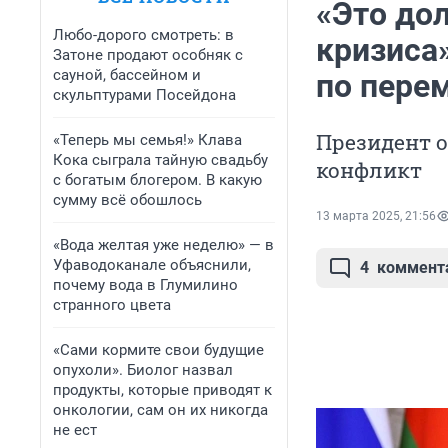
«Это до
Любо-дорого смотреть: в
кризиса»
Затоне продают особняк с
сауной, бассейном и
по пере
скульптурами Посейдона
Президент о
«Теперь мы семья!» Клава
Кока сыграла тайную свадьбу
конфликт
с богатым блогером. В какую
сумму всё обошлось
13 марта 2025, 21:56
«Вода желтая уже неделю» — в
Уфаводоканале объяснили,
4
коммент
почему вода в Глумилино
странного цвета
«Сами кормите свои будущие
опухоли». Биолог назвал
продукты, которые приводят к
онкологии, сам он их никогда
не ест