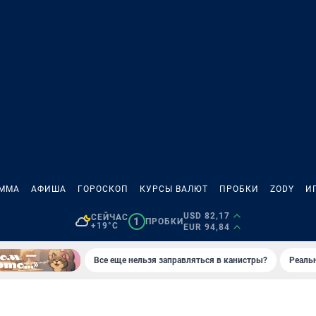
АММА
АФИША
ГОРОСКОП
КУРСЫ ВАЛЮТ
ПРОБКИ
ZODY
И
USD 82,17
СЕЙЧАС
1
ПРОБКИ
+19°C
EUR 94,84
Все еще нельзя заправляться в канистры?
Реаль