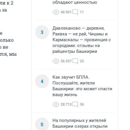
обладают ценностью
и к 2
 за
46 901
11
Давлеканово — деревня,
3
е
Раевка — не рай, Чишмы и
колько
Кармаскалы — провинция с
огородами: отзывы на
о не
райцентры Башкирии
тся, мы
36 357
20
Как звучит БПЛА.
4
Послушайте, жители
Башкирии: это может спасти
вашу жизнь
28 713
36
На популярных у жителей
5
Башкирии озерах открыли