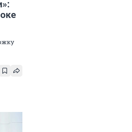
»:
роке
ржку