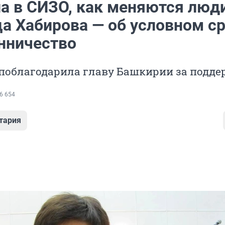
ла в СИЗО, как меняются люди
а Хабирова — об условном с
нничество
поблагодарила главу Башкирии за подде
6 654
тария