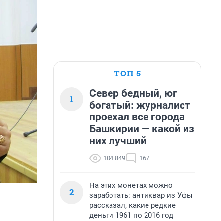
ТОП 5
Север бедный, юг
1
богатый: журналист
проехал все города
Башкирии — какой из
них лучший
104 849
167
На этих монетах можно
2
заработать: антиквар из Уфы
рассказал, какие редкие
деньги 1961 по 2016 год