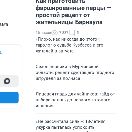
Как приготовить
фаршированные перцы —
простой рецепт от
жительницы Барнаула
сама
16 часов
7 837
5
«Плохо, как никогда до этого»:
таролог о судьбе Кузбасса и его
жителей в августе
е
.
Сезон черники в Мурманской
области: рецепт хрустящего ягодного
штруделя за полчаса
Лицевая гладь для чайников: гайд от
набора петель до первого готового
изделия
«Не рассчитала силы»: 18-летняя
ужурка пыталась успокоить