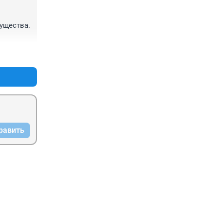
ущества. 
+0
–0
равить