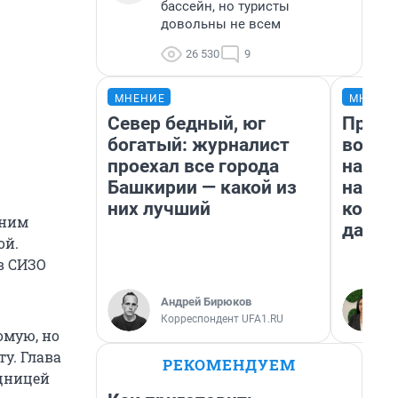
бассейн, но туристы
довольны не всем
26 530
9
МНЕНИЕ
МНЕНИ
Север бедный, юг
Прода
богатый: журналист
возьм
проехал все города
нам г
Башкирии — какой из
налог
них лучший
косне
 ним
даже 
ой.
в СИЗО
Андрей Бирюков
Корреспондент UFA1.RU
омую, но
у. Глава
РЕКОМЕНДУЕМ
ощницей