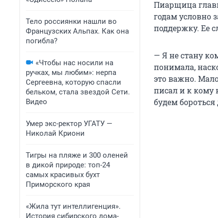
Пиарщица главы
годам условно 
Тело россиянки нашли во
поддержку. Ее с
Французских Альпах. Как она
погибла?
— Я не стану ко
«Чтобы нас носили на
понимала, наск
ручках, мы любим»: нерпа
это важно. Мало
Сергеевна, которую спасли
писал и к кому
бельком, стала звездой Сети.
будем бороться 
Видео
Умер экс-ректор УГАТУ —
Николай Криони
Тигры на пляже и 300 оленей
в дикой природе: топ-24
самых красивых бухт
Приморского края
«Жила тут интеллигенция».
История сибирского дома-