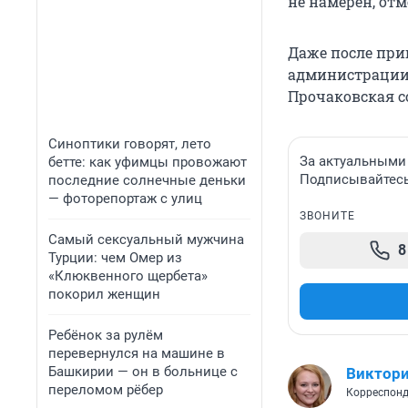
не намерен, отм
Даже после при
администрации 
Прочаковская с
Синоптики говорят, лето
За актуальными
бетте: как уфимцы провожают
Подписывайтесь 
последние солнечные деньки
— фоторепортаж с улиц
ЗВОНИТЕ
Самый сексуальный мужчина
8
Турции: чем Омер из
«Клюквенного щербета»
покорил женщин
Ребёнок за рулём
перевернулся на машине в
Башкирии — он в больнице с
Виктори
переломом рёбер
Корреспонд