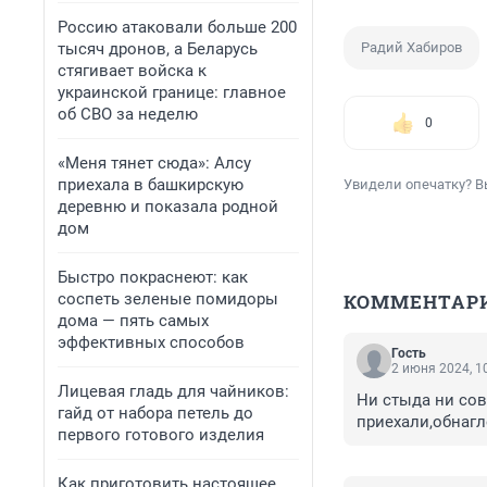
Россию атаковали больше 200
тысяч дронов, а Беларусь
Радий Хабиров
стягивает войска к
украинской границе: главное
об СВО за неделю
0
«Меня тянет сюда»: Алсу
приехала в башкирскую
Увидели опечатку? В
деревню и показала родной
дом
Быстро покраснеют: как
соспеть зеленые помидоры
КОММЕНТАР
дома — пять самых
эффективных способов
Гость
2 июня 2024, 1
Лицевая гладь для чайников:
Ни стыда ни сов
гайд от набора петель до
приехали,обнагл
первого готового изделия
Как приготовить настоящее