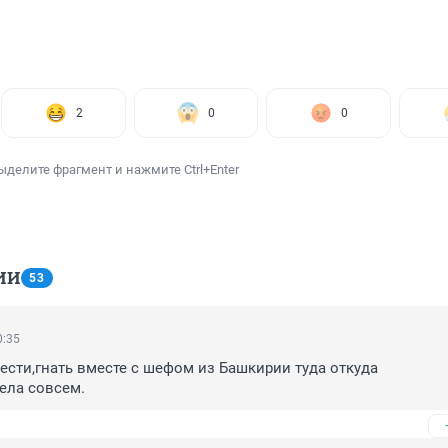
2
0
0
ыделите фрагмент и нажмите Ctrl+Enter
ИИ
53
0:35
ести,гнать вместе с шефом из Башкирии туда откуда 
ела совсем.