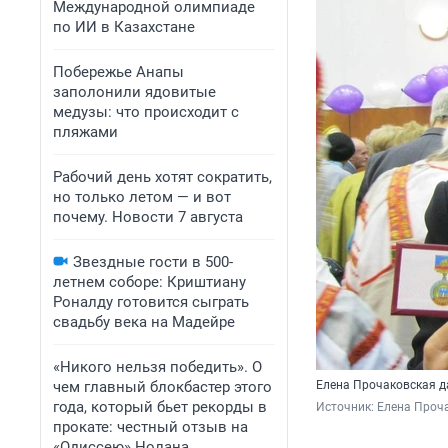
Международной олимпиаде
по ИИ в Казахстане
Побережье Анапы
заполонили ядовитые
медузы: что происходит с
пляжами
Рабочий день хотят сократить,
но только летом — и вот
почему. Новости 7 августа
Звездные гости в 500-
летнем соборе: Криштиану
Роналду готовится сыграть
свадьбу века на Мадейре
«Никого нельзя победить». О
чем главный блокбастер этого
Елена Прочаковская 
года, который бьет рекорды в
Источник: 
Елена Проча
прокате: честный отзыв на
«Одиссею» Нолана