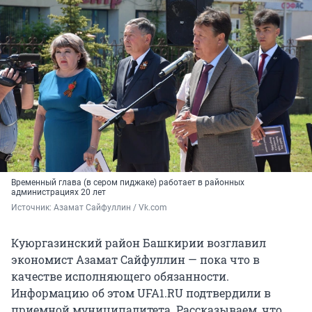
Временный глава (в сером пиджаке) работает в районных
администрациях 20 лет
Источник: 
Азамат Сайфуллин / Vk.com
Куюргазинский район Башкирии возглавил
экономист Азамат Сайфуллин — пока что в
качестве исполняющего обязанности.
Информацию об этом UFA1.RU подтвердили в
приемной муниципалитета. Рассказываем, что