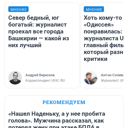
МНЕНИЕ
МНЕНИЕ
Север бедный, юг
Хоть кому-то
богатый: журналист
«Одиссея»
проехал все города
понравилась: 
Башкирии — какой из
журналиста UF
них лучший
главный фильм
который разно
критики
Андрей Бирюков
Антон Селивер
Корреспондент UFA1.RU
Журналист UFA1
РЕКОМЕНДУЕМ
«Нашел Наденьку, а у нее пробита
голова». Мужчина рассказал, как
потерял жену при атаке БПЛА в