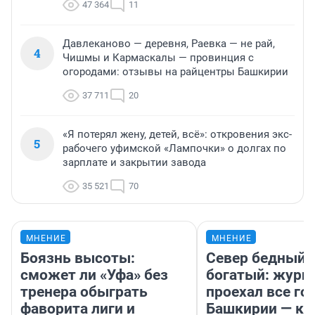
47 364
11
Давлеканово — деревня, Раевка — не рай,
4
Чишмы и Кармаскалы — провинция с
огородами: отзывы на райцентры Башкирии
37 711
20
«Я потерял жену, детей, всё»: откровения экс-
5
рабочего уфимской «Лампочки» о долгах по
зарплате и закрытии завода
35 521
70
МНЕНИЕ
МНЕНИЕ
Боязнь высоты:
Север бедный,
сможет ли «Уфа» без
богатый: журн
тренера обыграть
проехал все го
фаворита лиги и
Башкирии — ка