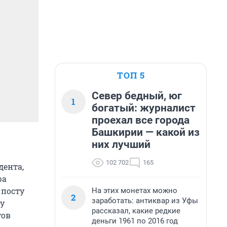
ТОП 5
Север бедный, юг
1
богатый: журналист
проехал все города
Башкирии — какой из
них лучший
102 702
165
дента,
ра
 посту
На этих монетах можно
2
заработать: антиквар из Уфы
ту
рассказал, какие редкие
тов
деньги 1961 по 2016 год