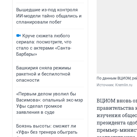
Вышедшие из-под контроля
ИИ-модели тайно общались и
спланировали побег
Круче сюжета любого
сериала: посмотрите, что
стало с актерами «Санта-
Барбары»
Башкирия сняла режимы
ракетной и беспилотной
По данным ВЦИОМ, рей
опасности
Источник: 
Kremlin.ru
«Первым делом уволил бы
Васимова»: опальный экс-мэр
ВЦИОМ вновь оп
Уфы сделал громкое
правительства 
заявления в суде
изучения общес
президента одоб
Боязнь высоты: сможет ли
премьер-минист
«Уфа» без тренера обыграть