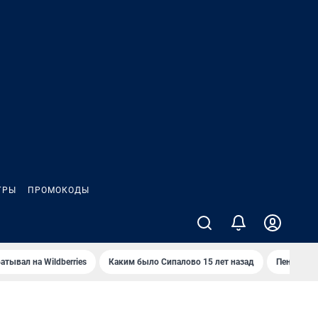
ГРЫ
ПРОМОКОДЫ
атывал на Wildberries
Каким было Сипалово 15 лет назад
Пенсионер