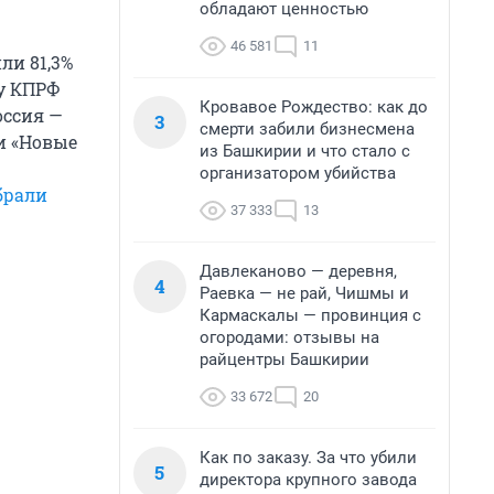
обладают ценностью
46 581
11
ли 81,3%
у КПРФ
Кровавое Рождество: как до
оссия —
3
смерти забили бизнесмена
и «Новые
из Башкирии и что стало с
организатором убийства
брали
37 333
13
Давлеканово — деревня,
4
Раевка — не рай, Чишмы и
Кармаскалы — провинция с
огородами: отзывы на
райцентры Башкирии
33 672
20
Как по заказу. За что убили
5
директора крупного завода