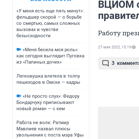
ВЦИОМ о
«У меня есть еще пять минут»:
правите
фельдшер скорой — о борьбе
со смертью, самых сложных
вызовах и чувстве
Работу през
безысходности
27 мая 2022, 15:19
«Меня бесила моя роль»:
как сегодня выглядит Пуговка
из «Папиных дочек»
3
коммент
Легковушка влетела в толпу
пешеходов в Омске — кадры
«Не просто слух»: Федору
Бондарчуку приписывают
новый роман — с кем
Работа не волк: Ратмир
Мавлиев назвал плюсы
увольнения с поста мэра Уфы