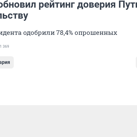
бновил рейтинг доверия Пут
льству
идента одобрили 78,4% опрошенных
1 369
ария