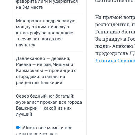
соответственно.
фаворита лиги и удержаться
на 3-м месте
На прямой вопр
Метеоролог предрек самую
респондентов, 
мощную климатическую
Геннадию Зюган
катастрофу за последнюю
За правду» в Г
тысячу лет: когда всё
начнется
люди» Алексею 
председатель Л
Давлеканово — деревня,
Леонида Слуцко
Раевка — не рай, Чишмы и
Кармаскалы — провинция с
огородами: отзывы на
райцентры Башкирии
Север бедный, юг богатый:
журналист проехал все города
Башкирии — какой из них
лучший
«Чисто все мамы и все
дети на свете»: как