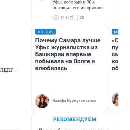
Уфы, который в 90-х
вытащил его из кризиса
31 647
23
МНЕНИЕ
МНЕНИ
Почему Самара лучше
«Спут
Уфы: журналистка из
пургу»
Башкирии впервые
смерт
побывала на Волге и
котор
влюбилась
обнар
, ЛДПР —
Назифа Нурмухаметова
РЕКОМЕНДУЕМ