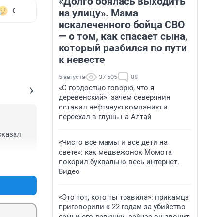
«Долго боялась выходить
на улицу». Мама
0
искалеченного бойца СВО
— о том, как спасает сына,
который разбился по пути
к невесте
5 августа
37 505
88
«С гордостью говорю, что я
деревенский»: зачем северянин
оставил нефтяную компанию и
переехал в глушь на Алтай
казал 
«Чисто все мамы и все дети на
свете»: как медвежонок Момота
покорил буквально весь интернет.
+0
–0
Видео
«Это тот, кого ты травила»: прикамца
приговорили к 22 годам за убийство
семьи его девушки, сейчас он звонит