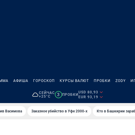
АММА
АФИША
ГОРОСКОП
КУРСЫ ВАЛЮТ
ПРОБКИ
ZODY
И
USD 80,93
СЕЙЧАС
3
ПРОБКИ
+25°C
EUR 93,19
ив Васимова
Заказное убийство в Уфе 2000-х
Кто в Башкирии зараб