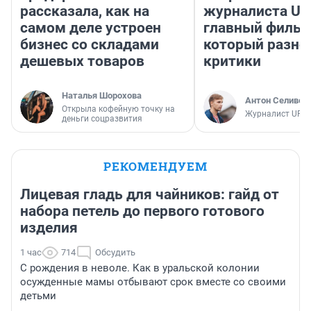
рассказала, как на
журналиста UF
самом деле устроен
главный фильм
бизнес со складами
который разно
дешевых товаров
критики
Наталья Шорохова
Антон Селивер
Открыла кофейную точку на
Журналист UFA1
деньги соцразвития
РЕКОМЕНДУЕМ
Лицевая гладь для чайников: гайд от
набора петель до первого готового
изделия
1 час
714
Обсудить
С рождения в неволе. Как в уральской колонии
осужденные мамы отбывают срок вместе со своими
детьми