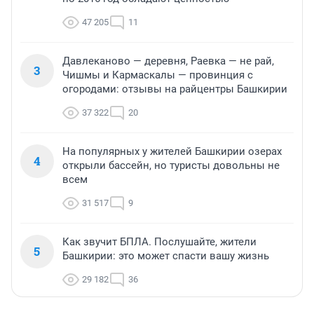
47 205
11
Давлеканово — деревня, Раевка — не рай,
3
Чишмы и Кармаскалы — провинция с
огородами: отзывы на райцентры Башкирии
37 322
20
На популярных у жителей Башкирии озерах
4
открыли бассейн, но туристы довольны не
всем
31 517
9
Как звучит БПЛА. Послушайте, жители
5
Башкирии: это может спасти вашу жизнь
29 182
36