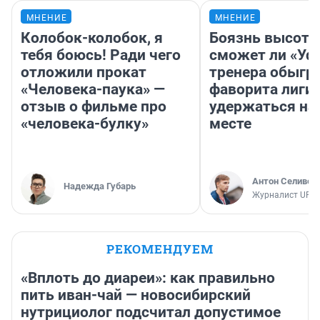
МНЕНИЕ
МНЕНИЕ
Колобок-колобок, я
Боязнь высоты
тебя боюсь! Ради чего
сможет ли «Уфа
отложили прокат
тренера обыгр
«Человека-паука» —
фаворита лиги 
отзыв о фильме про
удержаться на
«человека-булку»
месте
Антон Селивер
Надежда Губарь
Журналист UFA1
РЕКОМЕНДУЕМ
«Вплоть до диареи»: как правильно
пить иван-чай — новосибирский
нутрициолог подсчитал допустимое