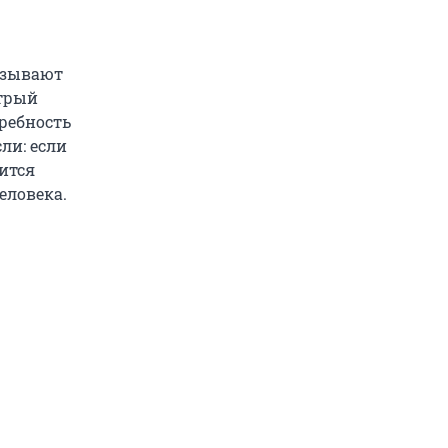
азывают
стрый
ребность
ли: если
дится
еловека.