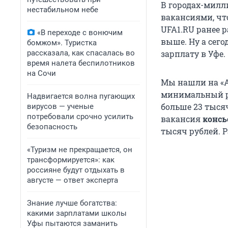
В городах-милл
нестабильном небе
вакансиями, чт
UFA1.RU ранее 
«В переходе с вонючим
выше. Ну а сег
бомжом». Туристка
рассказала, как спасалась во
зарплату в Уфе.
время налета беспилотников
на Сочи
Мы нашли на «А
минимальный ра
Надвигается волна пугающих
больше 23 тыся
вирусов — ученые
потребовали срочно усилить
вакансия
консь
безопасность
тысяч рублей. Р
«Туризм не прекращается, он
трансформируется»: как
россияне будут отдыхать в
августе — ответ эксперта
Знание лучше богатства:
какими зарплатами школы
Уфы пытаются заманить