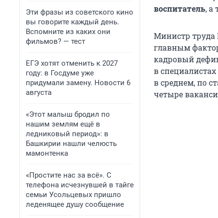
воспитатель
, а
Эти фразы из советского кино
вы говорите каждый день.
Вспомните из каких они
Министр труда 
фильмов? — тест
главным фактор
кадровый дефиц
ЕГЭ хотят отменить к 2027
в специалистах
году: в Госдуме уже
в среднем, по с
придумали замену. Новости 6
августа
четыре вакансии
«Этот малыш бродил по
нашим землям ещё в
ледниковый период»: в
Башкирии нашли челюсть
мамонтенка
«Простите нас за всё». С
телефона исчезнувшей в тайге
семьи Усольцевых пришло
леденящее душу сообщение