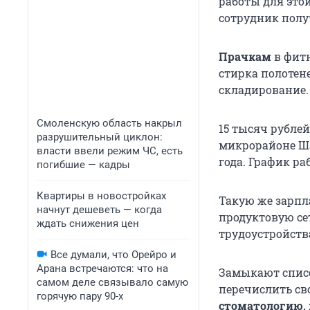
работы для этой
сотрудник получ
Прачкам
в фит
стирка полотен
складирование. 
Смоленскую область накрыл
15 тысяч рубле
разрушительный циклон:
микрорайоне Ша
власти ввели режим ЧС, есть
года. График раб
погибшие — кадры
Квартиры в новостройках
Такую же зарпл
начнут дешеветь — когда
продуктовую сет
ждать снижения цен
трудоустройств
Все думали, что Орейро и
Арана встречаются: что на
Замыкают списо
самом деле связывало самую
перечислить св
горячую пару 90-х
стоматологию,