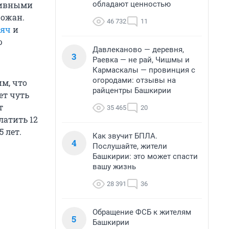
обладают ценностью
тивными
рожан.
46 732
11
сяч
и
ю
Давлеканово — деревня,
3
Раевка — не рай, Чишмы и
Кармаскалы — провинция с
огородами: отзывы на
м, что
райцентры Башкирии
ет чуть
т
35 465
20
атить 12
 лет.
Как звучит БПЛА.
4
Послушайте, жители
Башкирии: это может спасти
вашу жизнь
28 391
36
Обращение ФСБ к жителям
5
Башкирии