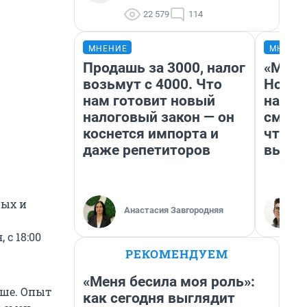
22 579
114
МНЕНИЕ
МНЕНИ
Продашь за 3000, налог
«Мы в
возьмут с 4000. Что
Нолан
нам готовит новый
настр
налоговый закон — он
смотр
коснется импорта и
чтобы
даже репетиторов
выгля
ных и
Анастасия Завгородняя
 с 18:00
РЕКОМЕНДУЕМ
«Меня бесила моя роль»:
ьше. Опыт
как сегодня выглядит