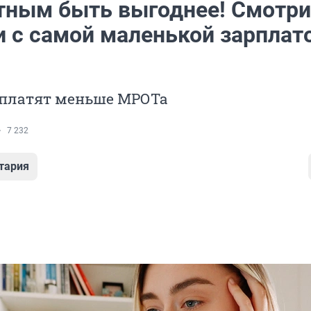
тным быть выгоднее! Смотри
и с самой маленькой зарплат
платят меньше МРОТа
7 232
тария