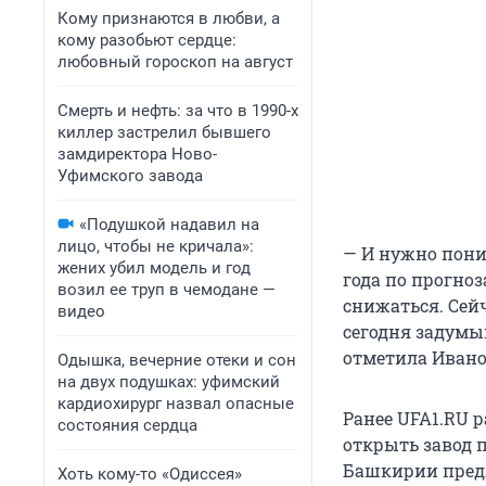
Кому признаются в любви, а
кому разобьют сердце:
любовный гороскоп на август
Смерть и нефть: за что в 1990-х
киллер застрелил бывшего
замдиректора Ново-
Уфимского завода
«Подушкой надавил на
лицо, чтобы не кричала»:
— И нужно пони
жених убил модель и год
года по прогно
возил ее труп в чемодане —
снижаться. Сей
видео
сегодня задумыв
отметила Ивано
Одышка, вечерние отеки и сон
на двух подушках: уфимский
кардиохирург назвал опасные
Ранее UFA1.RU р
состояния сердца
открыть завод п
Башкирии предл
Хоть кому-то «Одиссея»