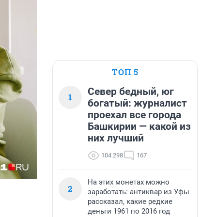
ТОП 5
Север бедный, юг
1
богатый: журналист
проехал все города
Башкирии — какой из
них лучший
104 298
167
На этих монетах можно
2
заработать: антиквар из Уфы
рассказал, какие редкие
деньги 1961 по 2016 год