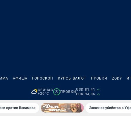
АММА
АФИША
ГОРОСКОП
КУРСЫ ВАЛЮТ
ПРОБКИ
ZODY
И
USD 81,41
СЕЙЧАС
3
ПРОБКИ
+20°C
EUR 94,06
иев против Васимова
Заказное убийство в Уфе