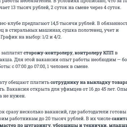
 работы необязателен. В условиях прописано, что за 1
ает 13 тысяч рублей, 2 суток на смене через 4 суток.
нес-клубе предлагают 14,5 тысячи рублей. В обязаннос
ец в стиральных машинах, сушка полотенец, учет и
График на выбор: 1/2 и 4/2.
й заплатят
сторожу-контролеру
,
контролеру КПП
в
кша. Для этой вакансии опыт работы необходим — бо
оты: с 07:00 до 07:00, 1 человек в смене.
ату обещают платить
сотруднику на выкладку товар
ь. Вакансия открыта для уфимцев от 16 до 45 лет. Оп
а не нужен.
к сразу несколько вакансий, где работодатели готовы
оим работникам до 20 тысяч рублей. В их числе
санит
 мастер по шугарингу, уборщицы и технички, младш