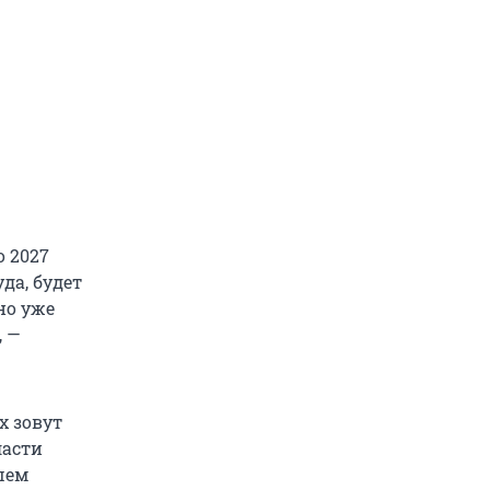
о 2027
да, будет
но уже
, —
х зовут
ласти
шем