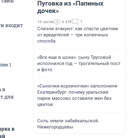
0 смен
Пуговка из «Папиных
дочек»
16 часов
6 478
1
ти входит
Слизни атакуют: как спасти цветник
от вредителей — три копеечных
способа
«Все еще в шоке»: сыну Трусовой
исполнился год — трогательный пост
лее 1
и фото
«Сыночки-корзиночки» заполонили
а
в
Екатеринбург: почему уральские
ыт для
парни массово оставили жен без
цветов
Соль земли забайкальской.
Нижегородцевы
арка в
ий