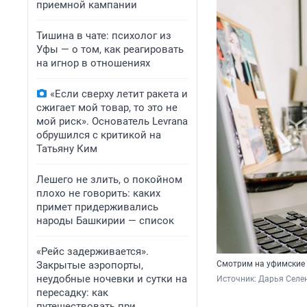
приемной кампании
Тишина в чате: психолог из
Уфы — о том, как реагировать
на игнор в отношениях
«Если сверху летит ракета и
сжигает мой товар, то это не
мой риск». Основатель Levrana
обрушился с критикой на
Татьяну Ким
Лешего не злить, о покойном
плохо не говорить: каких
примет придерживались
народы Башкирии — список
«Рейс задерживается».
Закрытые аэропорты,
Смотрим на уфимские 
неудобные ночевки и сутки на
Источник: 
Дарья Селен
пересадку: как
путешествовать при