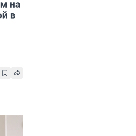
м на
ой в