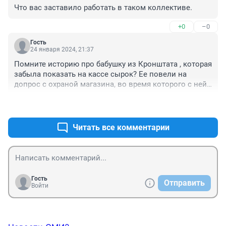
Что вас заставило работать в таком коллективе.
+0
–0
Гость
24 января 2024, 21:37
Помните историю про бабушку из Кронштата , которая 
забыла показать на кассе сырок? Ее повели на 
допрос с охраной магазина, во время которого с ней 
случился сердечный приступ. Она пережила блокаду 
+0
–0
Ленинграда, чтобы умереть в магазине. Да я бы 
купила ей 10 сырков!!! Пожилые люди, не всегда 
здоровы, об этом нужно помнить. Когда-то мы тоже 
Читать все комментарии
такими будем, и не надо зарекаться, что со мной 
этого не случится...
Гость
Отправить
Войти