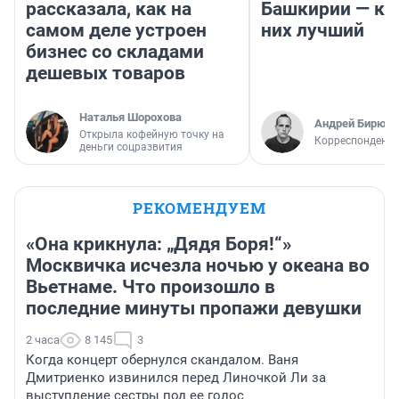
рассказала, как на
Башкирии — ка
самом деле устроен
них лучший
бизнес со складами
дешевых товаров
Наталья Шорохова
Андрей Бирюко
Открыла кофейную точку на
Корреспондент 
деньги соцразвития
РЕКОМЕНДУЕМ
«Она крикнула: „Дядя Боря!“»
Москвичка исчезла ночью у океана во
Вьетнаме. Что произошло в
последние минуты пропажи девушки
2 часа
8 145
3
Когда концерт обернулся скандалом. Ваня
Дмитриенко извинился перед Линочкой Ли за
выступление сестры под ее голос