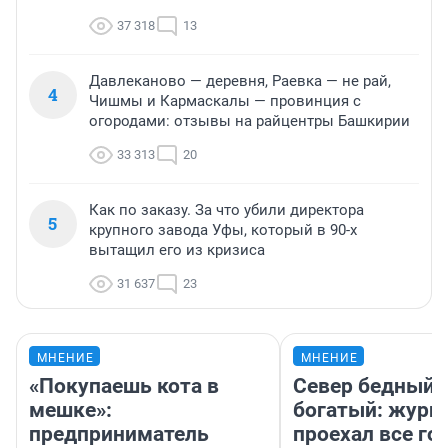
37 318
13
Давлеканово — деревня, Раевка — не рай,
4
Чишмы и Кармаскалы — провинция с
огородами: отзывы на райцентры Башкирии
33 313
20
Как по заказу. За что убили директора
5
крупного завода Уфы, который в 90-х
вытащил его из кризиса
31 637
23
МНЕНИЕ
МНЕНИЕ
«Покупаешь кота в
Север бедный,
мешке»:
богатый: журн
предприниматель
проехал все го