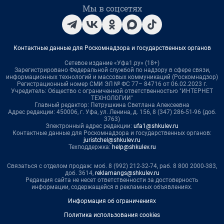
Мы в соцсетях
Контактные данные для Роскомнадзора и государственных органов
Сетевое издание «Уфа1.ру» (18+)
Зарегистрировано Федеральной службой по надзору в сфере связи,
информационных технологий и массовых коммуникаций (Роскомнадзор)
Регистрационный номер СМИ ЭЛ № ФС 77– 84716 от 06.02.2023 г.
Учредитель: Общество с ограниченной ответственностью "ИНТЕРНЕТ
ТЕХНОЛОГИИ"
Главный редактор: Петрушкина Светлана Алексеевна
Адрес редакции: 450006, г. Уфа, ул. Ленина, д. 156, 8 (347) 286-51-96 (доб.
3763)
Электронный адрес редакции:
ufa1@shkulev.ru
Контактные данные для Роскомнадзора и государственных органов:
juristchel@shkulev.ru
Техподдержка:
help@shkulev.ru
Связаться с отделом продаж: моб. 8 (992) 212-32-74, раб. 8 800 2000-383,
доб. 3614,
reklamangs@shkulev.ru
Редакция сайта не несет ответственности за достоверность
информации, содержащейся в рекламных объявлениях.
Информация об ограничениях
Политика использования cookies