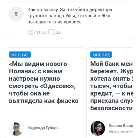
Как по заказу. За что убили директора
5
крупного завода Уфы, который в 90-х
вытащил его из кризиса
31 631
23
МНЕНИЕ
МНЕНИЕ
«Мы видим нового
Мой банк меня
Нолана»: с каким
бережет. Журн
настроем нужно
хотела снять 2
смотреть «Одиссею»,
тысяч, чтобы п
чтобы она не
кредит, — к не
выглядела как фиаско
приехала служ
безопасности
Ксения Владим
Надежда Губарь
Автор мнения