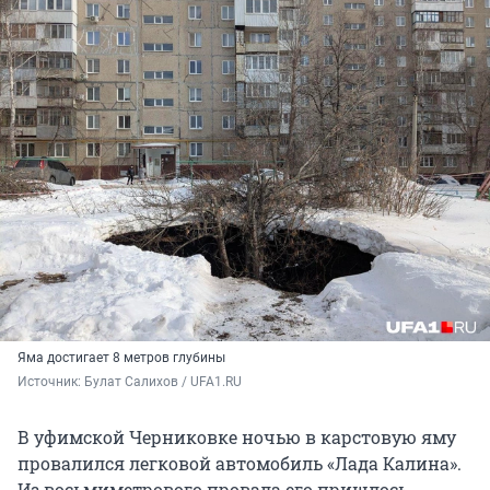
Яма достигает 8 метров глубины
Источник: 
Булат Салихов / UFA1.RU
В уфимской Черниковке ночью в карстовую яму
провалился легковой автомобиль «Лада Калина».
Из восьмиметрового провала его пришлось