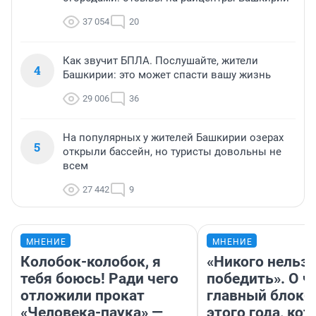
37 054
20
Как звучит БПЛА. Послушайте, жители
4
Башкирии: это может спасти вашу жизнь
29 006
36
На популярных у жителей Башкирии озерах
5
открыли бассейн, но туристы довольны не
всем
27 442
9
МНЕНИЕ
МНЕНИЕ
Колобок-колобок, я
«Никого нельз
тебя боюсь! Ради чего
победить». О ч
отложили прокат
главный блокб
«Человека-паука» —
этого года, ко