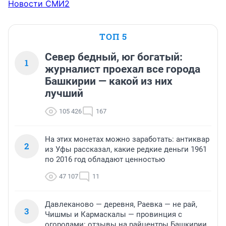
Новости СМИ2
ТОП 5
Север бедный, юг богатый:
1
журналист проехал все города
Башкирии — какой из них
лучший
105 426
167
На этих монетах можно заработать: антиквар
2
из Уфы рассказал, какие редкие деньги 1961
по 2016 год обладают ценностью
47 107
11
Давлеканово — деревня, Раевка — не рай,
3
Чишмы и Кармаскалы — провинция с
огородами: отзывы на райцентры Башкирии