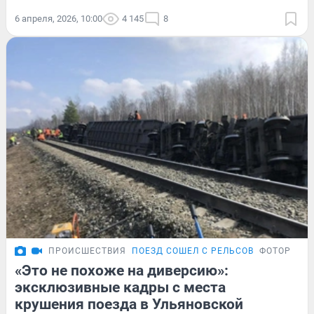
6 апреля, 2026, 10:00
4 145
8
ПРОИСШЕСТВИЯ
ПОЕЗД СОШЕЛ С РЕЛЬСОВ
ФОТОРЕПО
«Это не похоже на диверсию»:
эксклюзивные кадры с места
крушения поезда в Ульяновской