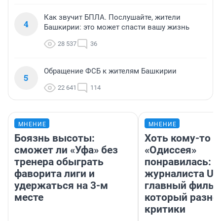
Как звучит БПЛА. Послушайте, жители
4
Башкирии: это может спасти вашу жизнь
28 537
36
Обращение ФСБ к жителям Башкирии
5
22 641
114
МНЕНИЕ
МНЕНИЕ
Боязнь высоты:
Хоть кому-то
сможет ли «Уфа» без
«Одиссея»
тренера обыграть
понравилась: 
фаворита лиги и
журналиста UF
удержаться на 3-м
главный фильм
месте
который разно
критики