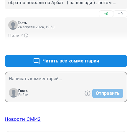
обратно поехали на Арбат . ( на лошади ) . потом 
долго смеялись . мне было 6 месяцев и Я - 4 - ый , в 
+0
–0
семье . бывает .
Гость
24 апреля 2024, 19:53
Пили ? 😏
+1
–0
Читать все комментарии
Гость
Отправить
Войти
Новости СМИ2