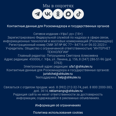
Мы в соцсетях
Контактные данные для Роскомнадзора и государственных органов
Сетевое издание «Уфа1.ру» (18+)
Зарегистрировано Федеральной службой по надзору в сфере связи,
информационных технологий и массовых коммуникаций (Роскомнадзор)
Регистрационный номер СМИ ЭЛ № ФС 77– 84716 от 06.02.2023 г.
Учредитель: Общество с ограниченной ответственностью "ИНТЕРНЕТ
ТЕХНОЛОГИИ"
Главный редактор: Петрушкина Светлана Алексеевна
Адрес редакции: 450006, г. Уфа, ул. Ленина, д. 156, 8 (347) 286-51-96 (доб.
3763)
Электронный адрес редакции:
ufa1@shkulev.ru
Контактные данные для Роскомнадзора и государственных органов:
juristchel@shkulev.ru
Техподдержка:
help@shkulev.ru
Связаться с отделом продаж: моб. 8 (992) 212-32-74, раб. 8 800 2000-383,
доб. 3614,
reklamangs@shkulev.ru
Редакция сайта не несет ответственности за достоверность
информации, содержащейся в рекламных объявлениях.
Информация об ограничениях
Политика использования cookies