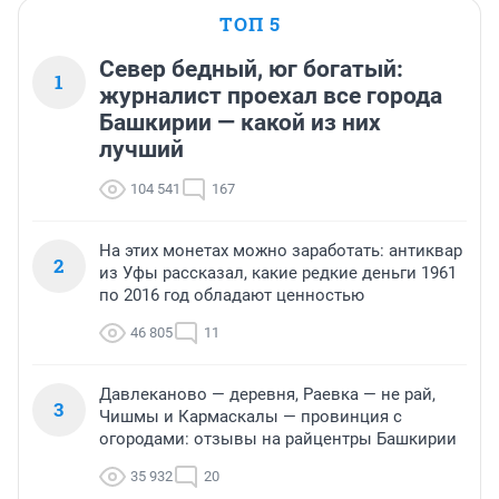
ТОП 5
Север бедный, юг богатый:
1
журналист проехал все города
Башкирии — какой из них
лучший
104 541
167
На этих монетах можно заработать: антиквар
2
из Уфы рассказал, какие редкие деньги 1961
по 2016 год обладают ценностью
46 805
11
Давлеканово — деревня, Раевка — не рай,
3
Чишмы и Кармаскалы — провинция с
огородами: отзывы на райцентры Башкирии
35 932
20