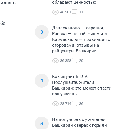
дился в
обладают ценностью
46 901
11
жбе
Давлеканово — деревня,
3
Раевка — не рай, Чишмы и
Кармаскалы — провинция с
огородами: отзывы на
райцентры Башкирии
36 358
20
Как звучит БПЛА.
4
Послушайте, жители
Башкирии: это может спасти
вашу жизнь
28 714
36
На популярных у жителей
5
Башкирии озерах открыли