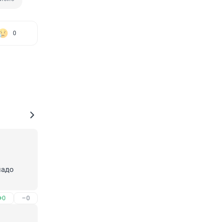
0
адо 
+0
–0