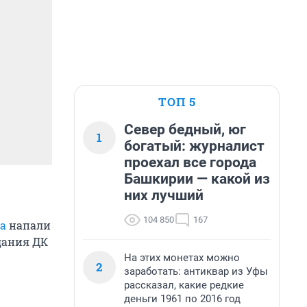
ТОП 5
Север бедный, юг
1
богатый: журналист
проехал все города
Башкирии — какой из
них лучший
104 850
167
а
напали
здания ДК
На этих монетах можно
2
заработать: антиквар из Уфы
рассказал, какие редкие
деньги 1961 по 2016 год