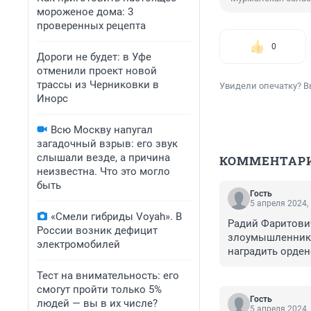
мороженое дома: 3
проверенных рецепта
0
Дороги не будет: в Уфе
отменили проект новой
трассы из Черниковки в
Увидели опечатку? В
Инорс
Всю Москву напугал
загадочный взрыв: его звук
слышали везде, а причина
КОММЕНТАР
неизвестна. Что это могло
быть
Гость
5 апреля 2024,
«Смели гибриды Voyah». В
Радий Фаритович
России возник дефицит
злоумышленника.
электромобилей
наградить орде
Тест на внимательность: его
смогут пройти только 5%
Гость
людей — вы в их числе?
5 апреля 2024,