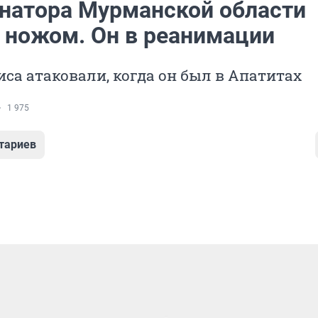
рнатора Мурманской области
с ножом. Он в реанимации
са атаковали, когда он был в Апатитах
1 975
тариев