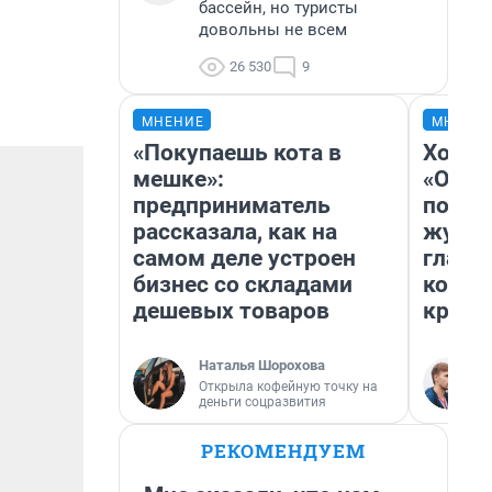
бассейн, но туристы
довольны не всем
26 530
9
МНЕНИЕ
МНЕНИ
«Покупаешь кота в
Хоть 
мешке»:
«Одис
предприниматель
понра
рассказала, как на
журна
самом деле устроен
главн
бизнес со складами
котор
дешевых товаров
крити
Наталья Шорохова
Открыла кофейную точку на
деньги соцразвития
РЕКОМЕНДУЕМ