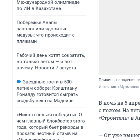
Международной олимпиаде
по ИИ в Казахстане
Побережье Анапы
заполонили ядовитые
медузы: что происходит с
пляжами
Рабочий день хотят сократить,
но только летом — и вот
почему. Новости 7 августа
Причины нападения п
Звездные гости в 500-
Источник: 
«Мурманск» 
летнем соборе: Криштиану
Роналду готовится сыграть
свадьбу века на Мадейре
В ночь на 5 ап
с ножом. На не
«Никого нельзя победить». О
«Строитель» в А
чем главный блокбастер этого
года, который бьет рекорды в
прокате: честный отзыв на
— Он уже вышел 
«Одиссею» Нолана