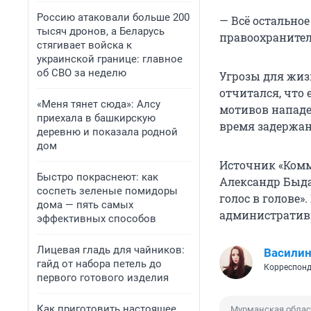
Россию атаковали больше 200
— Всё остально
тысяч дронов, а Беларусь
правоохранител
стягивает войска к
украинской границе: главное
об СВО за неделю
Угрозы для жиз
отчитался, что
«Меня тянет сюда»: Алсу
мотивов нападе
приехала в башкирскую
время задержан
деревню и показала родной
дом
Источник «Комм
Быстро покраснеют: как
Александр Быда
соспеть зеленые помидоры
голос в голове»
дома — пять самых
административн
эффективных способов
Лицевая гладь для чайников:
Василин
гайд от набора петель до
Корреспонд
первого готового изделия
Как приготовить настоящее
Мурманская облас