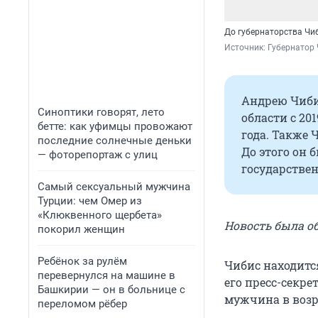
До губернаторства Чи
Источник: 
Губернатор 
Андрею Чибис
Синоптики говорят, лето
области с 20
бетте: как уфимцы провожают
года. Также 
последние солнечные деньки
До этого он
— фоторепортаж с улиц
государстве
Самый сексуальный мужчина
Турции: чем Омер из
«Клюквенного щербета»
Новость была о
покорил женщин
Ребёнок за рулём
Чибис находитс
перевернулся на машине в
его пресс-секре
Башкирии — он в больнице с
мужчина в возра
переломом рёбер