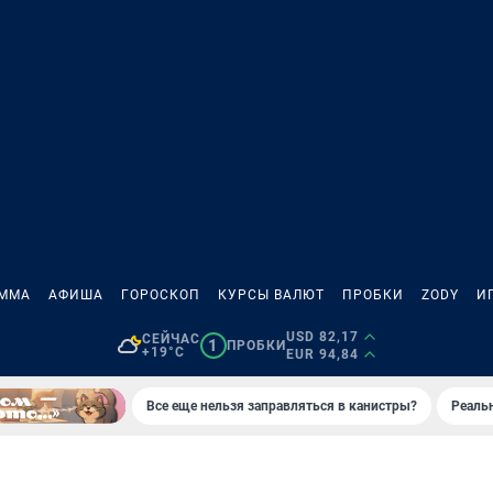
АММА
АФИША
ГОРОСКОП
КУРСЫ ВАЛЮТ
ПРОБКИ
ZODY
И
USD 82,17
СЕЙЧАС
1
ПРОБКИ
+19°C
EUR 94,84
Все еще нельзя заправляться в канистры?
Реаль