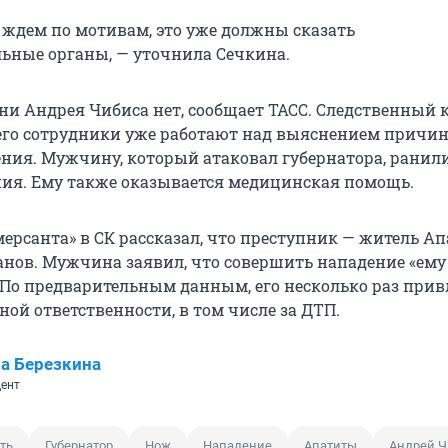
е ждем по мотивам, это уже должны сказать
ьные органы, — уточнила Сечкина.
ни Андрея Чибиса нет, сообщает ТАСС. Следственный 
 его сотрудники уже работают над выяснением причин
ния. Мужчину, который атаковал губернатора, ранили
ия. Ему также оказывается медицинская помощь.
ерсанта» в СК рассказал, что преступник — житель А
нов. Мужчина заявил, что совершить нападение «ему
. По предварительным данным, его несколько раз прив
ой ответственности, в том числе за ДТП.
а Березкина
ент
ть
Губернатор
Нож
Нападение
Апатиты
Андрей Ч