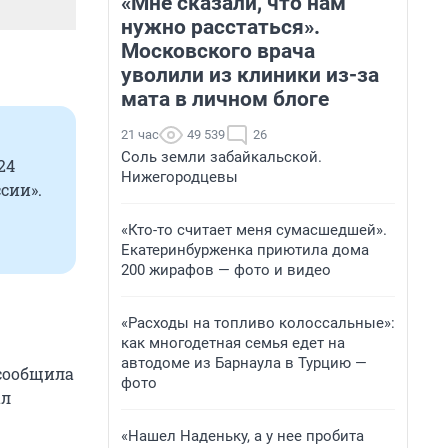
«Мне сказали, что нам
нужно расстаться».
Московского врача
уволили из клиники из-за
мата в личном блоге
21 час
49 539
26
Соль земли забайкальской.
24
Нижегородцевы
сии».
«Кто-то считает меня сумасшедшей».
Екатеринбурженка приютила дома
200 жирафов — фото и видео
«Расходы на топливо колоссальные»:
как многодетная семья едет на
автодоме из Барнаула в Турцию —
 сообщила
фото
ал
«Нашел Наденьку, а у нее пробита