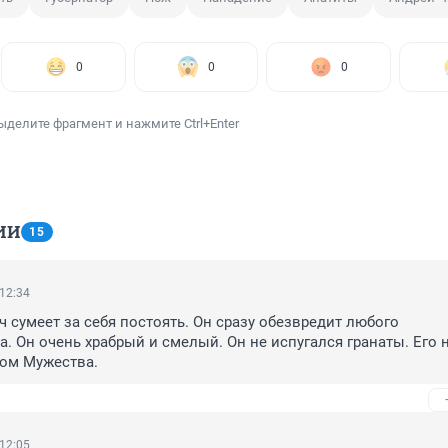
0
0
0
ыделите фрагмент и нажмите Ctrl+Enter
ИИ
15
 12:34
 сумеет за себя постоять. Он сразу обезвредит любого 
 Он очень храбрый и смелый. Он не испугался гранаты. Его н
ном Мужества.
 12:05