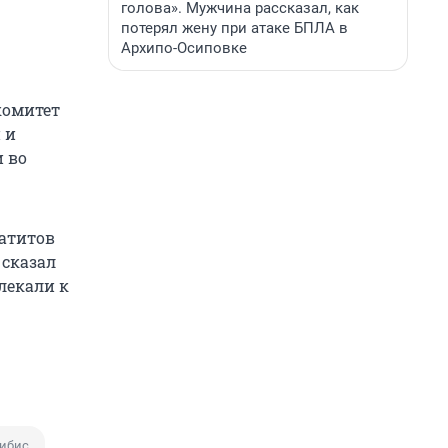
голова». Мужчина рассказал, как
потерял жену при атаке БПЛА в
Архипо-Осиповке
комитет
 и
 во
патитов
 сказал
лекали к
ибис