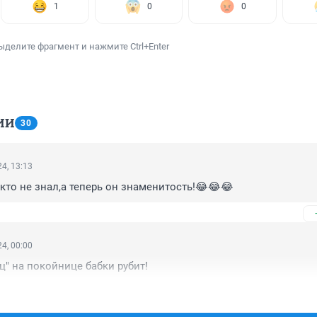
1
0
0
ыделите фрагмент и нажмите Ctrl+Enter
ИИ
30
4, 13:13
икто не знал,а теперь он знаменитость!😂😂😂
4, 00:00
" на покойнице бабки рубит!