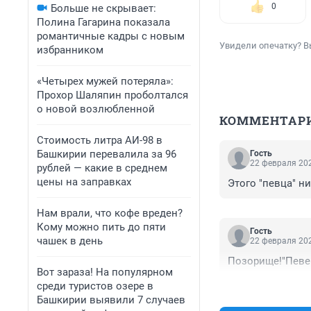
0
Больше не скрывает:
Полина Гагарина показала
романтичные кадры с новым
Увидели опечатку? В
избранником
«Четырех мужей потеряла»:
Прохор Шаляпин проболтался
о новой возлюбленной
КОММЕНТАР
Стоимость литра АИ-98 в
Башкирии перевалила за 96
Гость
22 февраля 202
рублей — какие в среднем
цены на заправках
Этого "певца" н
Нам врали, что кофе вреден?
Кому можно пить до пяти
Гость
чашек в день
22 февраля 202
Позорище!"Певец
Вот зараза! На популярном
среди туристов озере в
Башкирии выявили 7 случаев