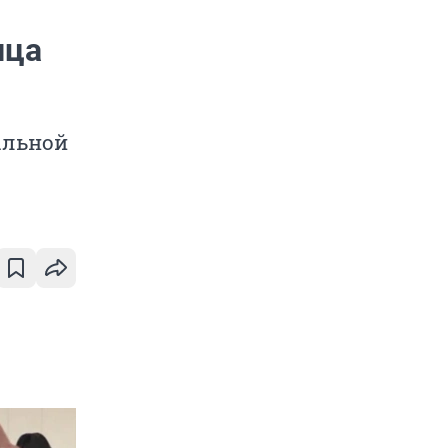
ица
альной