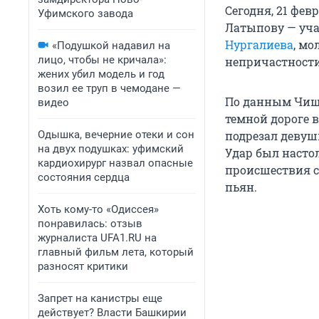
Сегодня, 21 фе
Уфимского завода
Латыпову — уча
Нургалиева
, мо
«Подушкой надавил на
лицо, чтобы не кричала»:
непричастности
жених убил модель и год
возил ее труп в чемодане —
По данным Чишми
видео
темной дороге 
Одышка, вечерние отеки и сон
подрезал девушк
на двух подушках: уфимский
Удар был насто
кардиохирург назвал опасные
происшествия с
состояния сердца
пьян.
Хоть кому-то «Одиссея»
понравилась: отзыв
журналиста UFA1.RU на
главный фильм лета, который
разносят критики
Запрет на канистры еще
действует? Власти Башкирии