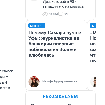
Уфы, который в 90-х
вытащил его из кризиса
31 814
23
МНЕНИЕ
МНЕНИ
Почему Самара лучше
«Мы в
Уфы: журналистка из
Нолан
Башкирии впервые
настр
побывала на Волге и
смотр
влюбилась
чтобы
выгля
т своих
годам
Назифа Нурмухаметова
ть 4
а три
РЕКОМЕНДУЕМ