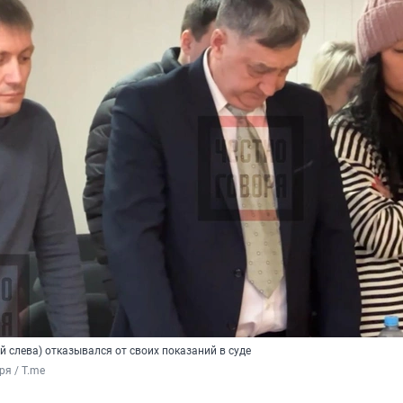
 слева) отказывался от своих показаний в суде
ря / T.me