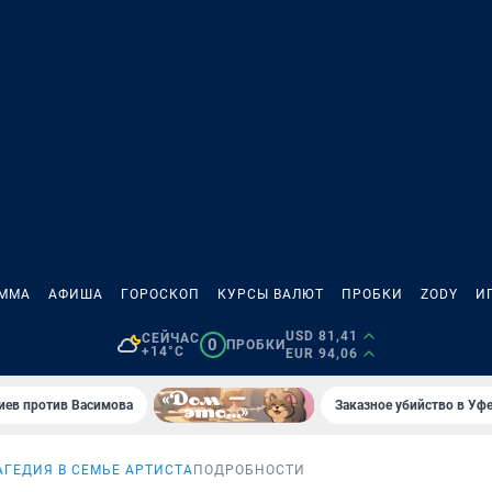
АММА
АФИША
ГОРОСКОП
КУРСЫ ВАЛЮТ
ПРОБКИ
ZODY
И
USD 81,41
СЕЙЧАС
0
ПРОБКИ
+14°C
EUR 94,06
иев против Васимова
Заказное убийство в Уфе
АГЕДИЯ В СЕМЬЕ АРТИСТА
ПОДРОБНОСТИ