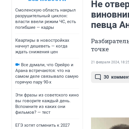
Не отве
Смоленскую область накрыл
виновни
разрушительный циклон:
власти ввели режим ЧС, есть
певца А
погибшие — кадры
Разбиратель
Квартиры в новостройках
начнут дешеветь — когда
точке
ждать снижения цен
21 февраля 2024, 18:2
Все думали, что Орейро и
Арана встречаются: что на
самом деле связывало самую
30
коммен
горячую пару 90-х
Эти фразы из советского кино
вы говорите каждый день.
Вспомните из каких они
фильмов? — тест
ЕГЭ хотят отменить к 2027