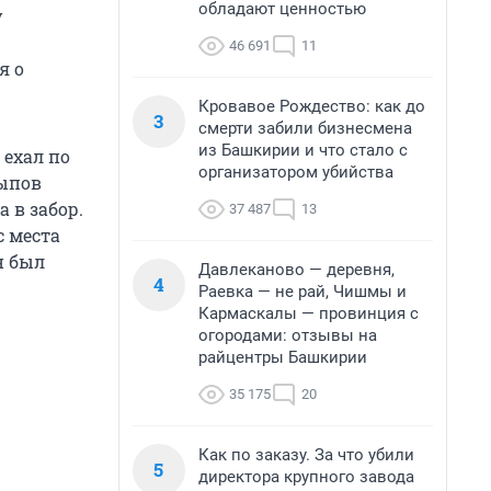
обладают ценностью
у
46 691
11
я о
Кровавое Рождество: как до
3
смерти забили бизнесмена
из Башкирии и что стало с
 ехал по
организатором убийства
тыпов
а в забор.
37 487
13
с места
н был
Давлеканово — деревня,
4
Раевка — не рай, Чишмы и
Кармаскалы — провинция с
огородами: отзывы на
райцентры Башкирии
35 175
20
Как по заказу. За что убили
5
директора крупного завода