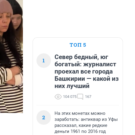
ТОП 5
Север бедный, юг
1
богатый: журналист
проехал все города
Башкирии — какой из
них лучший
104 075
167
На этих монетах можно
2
заработать: антиквар из Уфы
рассказал, какие редкие
деньги 1961 по 2016 год