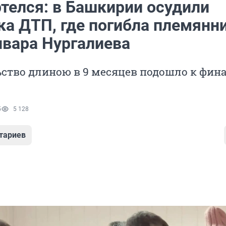
ртелся: в Башкирии осудили
ка ДТП, где погибла племянн
нвара Нургалиева
ство длиною в 9 месяцев подошло к фин
5
5 128
тариев