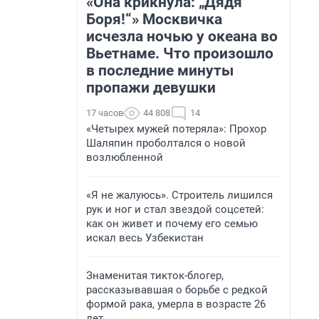
«Она крикнула: „Дядя
Боря!“» Москвичка
исчезла ночью у океана во
Вьетнаме. Что произошло
в последние минуты
пропажи девушки
17 часов
44 808
14
«Четырех мужей потеряла»: Прохор
Шаляпин проболтался о новой
возлюбленной
«Я не жалуюсь». Строитель лишился
рук и ног и стал звездой соцсетей:
как он живет и почему его семью
искал весь Узбекистан
Знаменитая тикток-блогер,
рассказывавшая о борьбе с редкой
формой рака, умерла в возрасте 26
лет