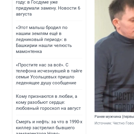
году: в Госдуме уже
придумали замену. Новости 6
августа
«Этот малыш бродил по
нашим землям ещё в
ледниковый период»: в
Башкирии нашли челюсть
мамонтенка
«Простите нас за всё». С
телефона исчезнувшей в тайге
семьи Усольцевых пришло
леденящее душу сообщение
Кому признаются в любви, а
кому разобьют сердце:
любовный гороскоп на август
Ранее мужчина (первый
Смерть и нефть: за что в 1990-х
Источник: 
Честно Гово
киллер застрелил бывшего
замдиректора Ново-