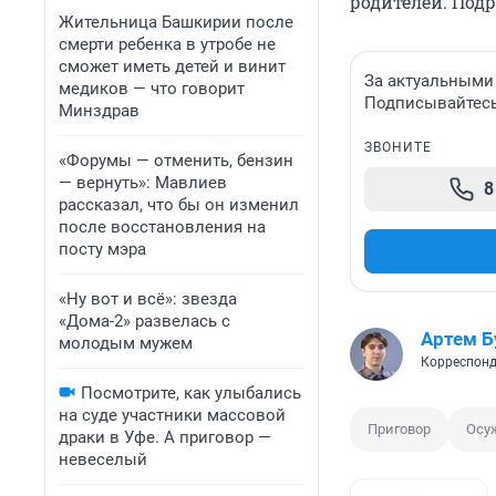
родителей. Под
Жительница Башкирии после
смерти ребенка в утробе не
сможет иметь детей и винит
За актуальными
медиков — что говорит
Подписывайтесь 
Минздрав
ЗВОНИТЕ
«Форумы — отменить, бензин
— вернуть»: Мавлиев
8
рассказал, что бы он изменил
после восстановления на
посту мэра
«Ну вот и всё»: звезда
«Дома-2» развелась с
Артем 
молодым мужем
Корреспонд
Посмотрите, как улыбались
на суде участники массовой
Приговор
Осу
драки в Уфе. А приговор —
невеселый