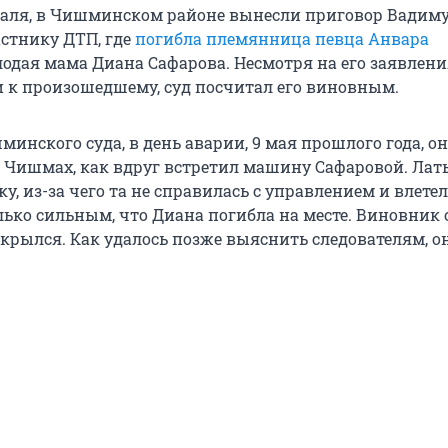
враля, в Чишминском районе вынесли приговор Вадим
стнику ДТП, где
погибла племянница певца Анвара
лодая мама Диана Сафарова. Несмотря на его заявлени
 к произошедшему, суд посчитал его виновным.
нского суда, в день аварии, 9 мая прошлого года, он
в Чишмах, как вдруг встретил машину Сафаровой. Ла
у, из-за чего та не справилась с управлением и влетел
лько сильным, что Диана погибла на месте. Виновник 
крылся. Как удалось позже выяснить следователям, о