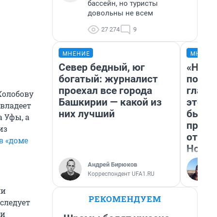
бассейн, но туристы
довольны не всем
27 274
9
МНЕНИЕ
МНЕНИ
Север бедный, юг
«Нико
богатый: журналист
побед
проехал все города
главн
Жолобову
Башкирии — какой из
этого
 владеет
них лучший
бьет 
а Уфы, а
прока
из
отзыв
в «доме
Нолан
Андрей Бирюков
Корреспондент UFA1.RU
ми
РЕКОМЕНДУЕМ
следует
ли