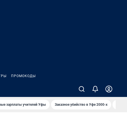
ГРЫ
ПРОМОКОДЫ
ные зарплаты учителей Уфы
Заказное убийство в Уфе 2000-х
Каким