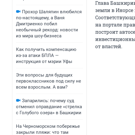
Глава Башкирии
земли в Инорсе
Прохор Шаляпин влюбился
Соответствующи
по-настоящему, а Ваня
Дмитриенко побил
на портале пра
необычный рекорд: новости
построит автос
из мира шоу-бизнеса
инвестиционным
от властей.
Как получить компенсацию
из-за атаки БПЛА —
инструкция от мэрии Уфы
Эти вопросы для будущих
первоклассников под силу не
всем взрослым. А вам?
Запарились: почему суд
отменил оправдание «стрелка
с Голубого озера» в Башкирии
На Черноморском побережье
закрыли пляжи: что там