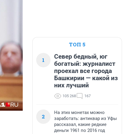
ТОП 5
Север бедный, юг
1
богатый: журналист
проехал все города
Башкирии — какой из
них лучший
105 268
167
На этих монетах можно
2
заработать: антиквар из Уфы
рассказал, какие редкие
деньги 1961 по 2016 год