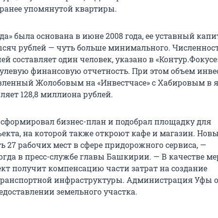
ранее упомянутой квартиры.
а» была основана в июне 2008 года, ее уставный капи
тысяч рублей — чуть больше минимального. Численнос
ей составляет один человек, указано в «Контур.Фокусе»
 нулевую финансовую отчетность. При этом объем инв
явленный Жолобовым на «Инвестчасе» с Хабировым в 
авляет 128,8 миллиона рублей.
 сформировал бизнес-план и подобрал площадку для
екта, на которой также откроют кафе и магазин. Нов
ь 27 рабочих мест в сфере придорожного сервиса, —
огда в пресс-службе главы Башкирии. — В качестве ме
кт получит компенсацию части затрат на создание
транспортной инфраструктуры. Администрация Уфы 
редоставлении земельного участка.