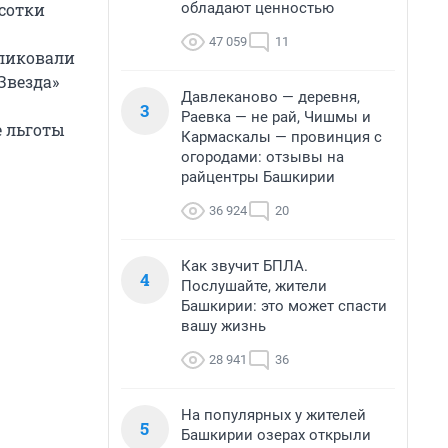
обладают ценностью
 сотки
47 059
11
бликовали
Звезда»
Давлеканово — деревня,
3
Раевка — не рай, Чишмы и
е льготы
Кармаскалы — провинция с
огородами: отзывы на
райцентры Башкирии
36 924
20
Как звучит БПЛА.
4
Послушайте, жители
Башкирии: это может спасти
вашу жизнь
28 941
36
На популярных у жителей
5
Башкирии озерах открыли