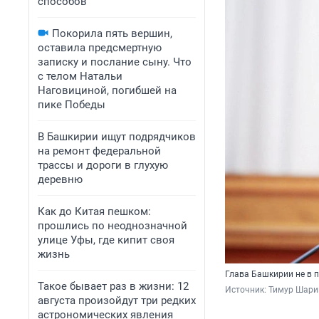
способов
Покорила пять вершин,
оставила предсмертную
записку и послание сыну. Что
с телом Натальи
Наговициной, погибшей на
пике Победы
В Башкирии ищут подрядчиков
на ремонт федеральной
трассы и дороги в глухую
деревню
Как до Китая пешком:
прошлись по неоднозначной
улице Уфы, где кипит своя
жизнь
Глава Башкирии не в 
Такое бывает раз в жизни: 12
Источник: 
Тимур Шари
августа произойдут три редких
астрономических явления