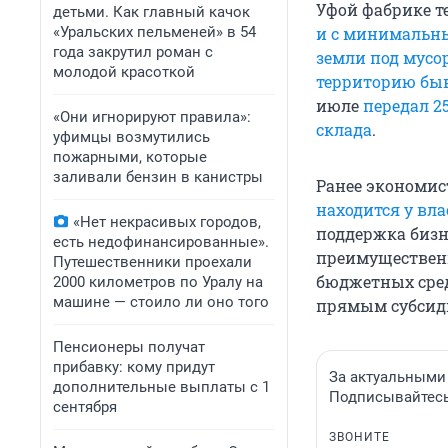
Уфой фабрике т
детьми. Как главный качок
«Уральских пельменей» в 54
и с минимальн
года закрутил роман с
земли под мусо
молодой красоткой
территорию бы
июле
передал 2
«Они игнорируют правила»:
склада
.
уфимцы возмутились
пожарными, которые
заливали бензин в канистры
Ранее экономис
находится у вла
«Нет некрасивых городов,
поддержка бизн
есть недофинансированные».
преимущественн
Путешественники проехали
бюджетных средс
2000 километров по Уралу на
машине — стоило ли оно того
прямым субсид
Пенсионеры получат
прибавку: кому придут
За актуальными
дополнительные выплаты с 1
Подписывайтесь 
сентября
ЗВОНИТЕ