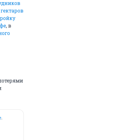
рудников
 гектаров
тройку
Уфе
, в
ного
потерями
и
е
.