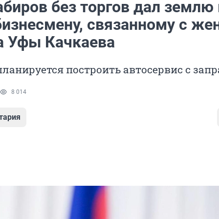
абиров без торгов дал землю 
бизнесмену, связанному с же
а Уфы Качкаева
планируется построить автосервис с зап
8 014
тария