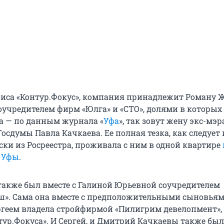
иса «Контур.Фокус», компания принадлежит Роману 
соучредителем фирм «Юлга» и «СТО», долями в которых
а — по данным журнала «
Уфа
», так зовут жену экс-мэр
осдумы Павла Качкаева. Ее полная тезка, как следует 
ки из Росреестра, проживала с ним в одной квартире
е Уфы
.
также был вместе с Галиной Юрьевной соучредителем
». Сама она вместе с предположительными сыновья
геем владела стройфирмой «Пилигрим девелопмент», 
тур.Фокуса». И Сергей, и Дмитрий Качкаевы также бы