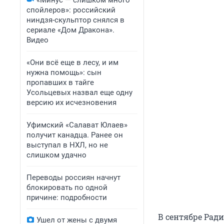
«Минус — слишком много
спойлеров»: российский
ниндзя-скульптор снялся в
сериале «Дом Дракона».
Видео
«Они всё еще в лесу, и им
нужна помощь»: сын
пропавших в тайге
Усольцевых назвал еще одну
версию их исчезновения
Уфимский «Салават Юлаев»
получит канадца. Ранее он
выступал в НХЛ, но не
слишком удачно
Переводы россиян начнут
блокировать по одной
причине: подробности
В сентябре Рад
Ушел от жены с двумя