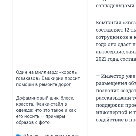
совладельцами 
Компания «Звезд
составляет 12 
сотрудников в н
года она сдает
автосервис, за
2021 года, сост
Один на миллиард: «король
— Инвестор уже
гозаказов» Башкирии просит
размещения объ
помощи в ремонте дорог
позволит создат
рассказывали т
Дофаминовый шик, блеск,
красота. Фанки-стайл в
поддержки прое
одежде: что это такое и как
инженерной и 
его носить — примеры
содействие в п
образов с фото