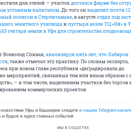
екстиля для отелей — участок
достался фирме без сот
ым уставным капиталом
. До того он
выделил почти 12
рный полигон в Стерлитамаке
, в августе
отдал под зас
вшего зенитного училища
и
пустыря возле ТЦ «Яй» в 
5,63 гектара земли в Уфе для строительства плодоовощ
т Всеволод Спивак,
анализируя пять лет, что Хабиров
сти
, также отмечал эту практику. По словам эксперта,
еса при новом главе республики «деградировала до
о мероприятий, связанных тем или иным образом с 
тв», — в том числе, выделением участков без торгов 
ированием коммерческих проектов.
 новостями Уфы и Башкирии следите
в нашем Telegram-канал
и будьте в курсе главных событий.
МЫ В СОЦСЕТЯХ