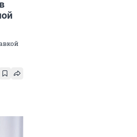
в
ной
равкой