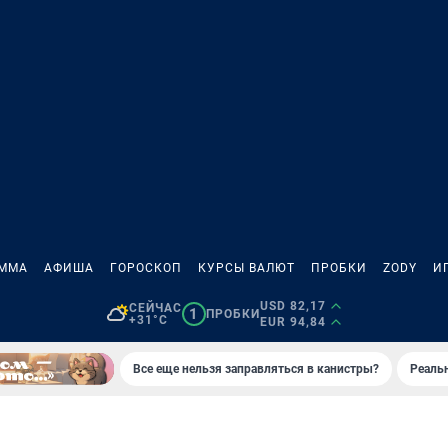
АММА
АФИША
ГОРОСКОП
КУРСЫ ВАЛЮТ
ПРОБКИ
ZODY
И
USD 82,17
СЕЙЧАС
1
ПРОБКИ
+31°C
EUR 94,84
Все еще нельзя заправляться в канистры?
Реаль