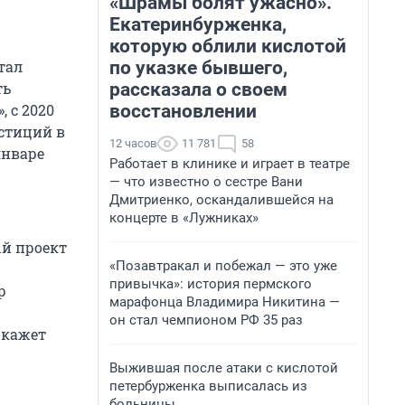
«Шрамы болят ужасно».
Екатеринбурженка,
которую облили кислотой
по указке бывшего,
тал
рассказала о своем
ть
восстановлении
, с 2020
естиций в
12 часов
11 781
58
январе
Работает в клинике и играет в театре
— что известно о сестре Вани
Дмитриенко, оскандалившейся на
концерте в «Лужниках»
ый проект
«Позавтракал и побежал — это уже
привычка»: история пермского
р
марафонца Владимира Никитина —
он стал чемпионом РФ 35 раз
окажет
Выжившая после атаки с кислотой
петербурженка выписалась из
больницы