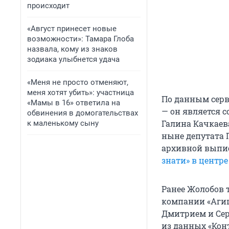
происходит
«Август принесет новые
возможности»: Тамара Глоба
назвала, кому из знаков
зодиака улыбнется удача
«Меня не просто отменяют,
меня хотят убить»: участница
По данным серв
«Мамы в 16» ответила на
— он является 
обвинения в домогательствах
Галина Качкаев
к маленькому сыну
ныне депутата Г
архивной выпис
знати» в центр
Ранее Жолобов 
компании «Агиш
Дмитрием и Сер
из данных «Кон