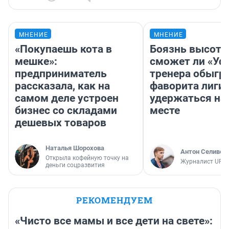
МНЕНИЕ
МНЕНИЕ
«Покупаешь кота в
Боязнь высоты
мешке»:
сможет ли «Уфа
предприниматель
тренера обыгр
рассказала, как на
фаворита лиги 
самом деле устроен
удержаться на
бизнес со складами
месте
дешевых товаров
Наталья Шорохова
Антон Селивер
Открыла кофейную точку на
Журналист UFA1
деньги соцразвития
РЕКОМЕНДУЕМ
«Чисто все мамы и все дети на свете»: