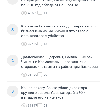
из Уфы рассказал, какие редкие деньги 1961
по 2016 год обладают ценностью
46 692
11
Кровавое Рождество: как до смерти забили
3
бизнесмена из Башкирии и что стало с
организатором убийства
37 489
13
Давлеканово — деревня, Раевка — не рай,
4
Чишмы и Кармаскалы — провинция с
огородами: отзывы на райцентры Башкирии
35 180
20
Как по заказу. За что убили директора
5
крупного завода Уфы, который в 90-х
вытащил его из кризиса
31 817
23