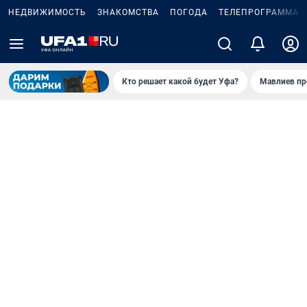
НЕДВИЖИМОСТЬ
ЗНАКОМСТВА
ПОГОДА
ТЕЛЕПРОГРАММА
Кто решает какой будет Уфа?
Мавлиев пр