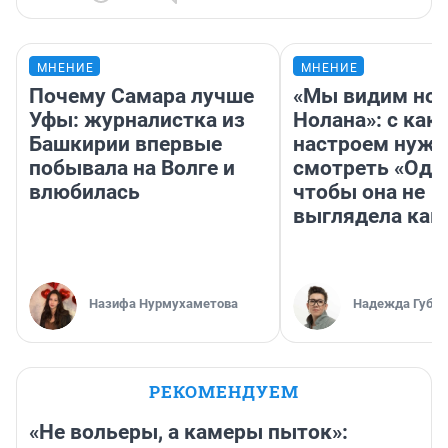
МНЕНИЕ
МНЕНИЕ
Почему Самара лучше
«Мы видим нов
Уфы: журналистка из
Нолана»: с как
Башкирии впервые
настроем нужн
побывала на Волге и
смотреть «Оди
влюбилась
чтобы она не
выглядела как
Назифа Нурмухаметова
Надежда Губар
РЕКОМЕНДУЕМ
«Не вольеры, а камеры пыток»: