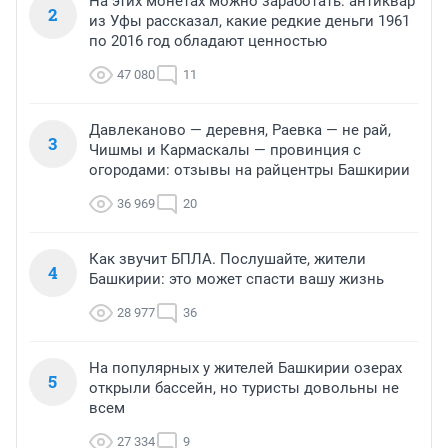
На этих монетах можно заработать: антиквар
2
из Уфы рассказал, какие редкие деньги 1961
по 2016 год обладают ценностью
47 080
11
Давлеканово — деревня, Раевка — не рай,
3
Чишмы и Кармаскалы — провинция с
огородами: отзывы на райцентры Башкирии
36 969
20
Как звучит БПЛА. Послушайте, жители
4
Башкирии: это может спасти вашу жизнь
28 977
36
На популярных у жителей Башкирии озерах
5
открыли бассейн, но туристы довольны не
всем
27 334
9