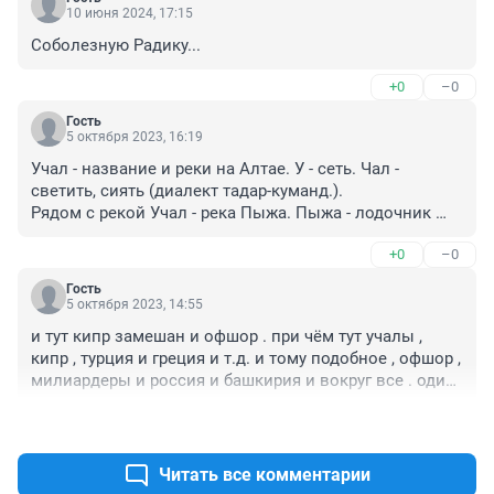
10 июня 2024, 17:15
Соболезную Радику...
+0
–0
Гость
5 октября 2023, 16:19
Учал - название и реки на Алтае. У - сеть. Чал - 
светить, сиять (диалект тадар-куманд.). 

Рядом с рекой Учал - река Пыжа. Пыжа - лодочник 
(коми). Пыжа - баш. Башкир.
+0
–0
Гость
5 октября 2023, 14:55
и тут кипр замешан и офшор . при чём тут учалы , 
кипр , турция и греция и т.д. и тому подобное , офшор , 
милиардеры и россия и башкирия и вокруг все . один 
я тут ни при чем 

+0
–0
.
Читать все комментарии