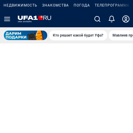
НЕДВИЖИМОСТЬ
ЗНАКОМСТВА
ПОГОДА
ТЕЛЕПРОГРАММА
Кто решает какой будет Уфа?
Мавлиев пр