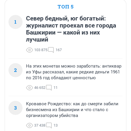
ТОП 5
Север бедный, юг богатый:
1
журналист проехал все города
Башкирии — какой из них
лучший
103 875
167
На этих монетах можно заработать: антиквар
2
из Уфы рассказал, какие редкие деньги 1961
по 2016 год обладают ценностью
46 652
11
Кровавое Рождество: как до смерти забили
3
бизнесмена из Башкирии и что стало с
организатором убийства
37 438
13