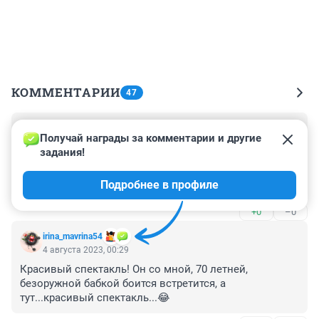
КОММЕНТАРИИ
47
Гость
4 августа 2023, 10:07
Получай награды за комментарии и другие 
задания!
Очень много не стыковок , от куда граната у него 
даже шесть уже пишут , везли на 
Подробнее в профиле
медосвидетельствование с конвоем , с бежал с засти 
с Ростова, Хабирова снимают в кабинете типа 
+0
–0
переговоры , потом спокойно подходит с ним 
общается , режиссеру два, Хабирову героя России , 
irina_mavrina54
молодец..
4 августа 2023, 00:29
Красивый спектакль! Он со мной, 70 летней, 
безоружной бабкой боится встретится, а 
тут...красивый спектакль...😂