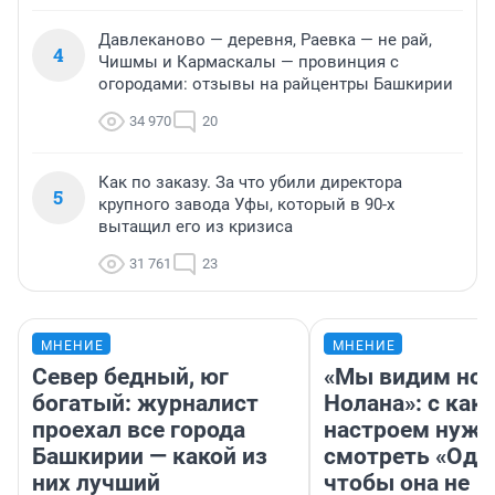
Давлеканово — деревня, Раевка — не рай,
4
Чишмы и Кармаскалы — провинция с
огородами: отзывы на райцентры Башкирии
34 970
20
Как по заказу. За что убили директора
5
крупного завода Уфы, который в 90-х
вытащил его из кризиса
31 761
23
МНЕНИЕ
МНЕНИЕ
Север бедный, юг
«Мы видим нов
богатый: журналист
Нолана»: с как
проехал все города
настроем нужн
Башкирии — какой из
смотреть «Оди
них лучший
чтобы она не