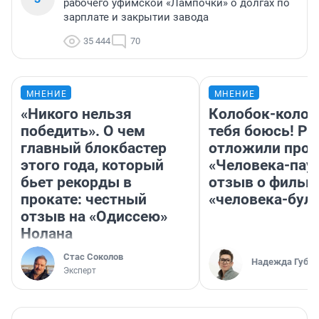
рабочего уфимской «Лампочки» о долгах по
зарплате и закрытии завода
35 444
70
МНЕНИЕ
МНЕНИЕ
«Никого нельзя
Колобок-колобо
победить». О чем
тебя боюсь! Ра
главный блокбастер
отложили прок
этого года, который
«Человека-пау
бьет рекорды в
отзыв о фильм
прокате: честный
«человека-бул
отзыв на «Одиссею»
Нолана
Стас Соколов
Надежда Губар
Эксперт