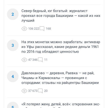
Север бедный, юг богатый: журналист
2
проехал все города Башкирии — какой из них
лучший
106 222
168
На этих монетах можно заработать: антиквар
3
из Уфы рассказал, какие редкие деньги 1961
по 2016 год обладают ценностью
47 346
11
Давлеканово — деревня, Раевка — не рай,
4
Чишмы и Кармаскалы — провинция с
огородами: отзывы на райцентры Башкирии
37 673
20
«Я потерял жену, детей, всё»: откровения экс-
5