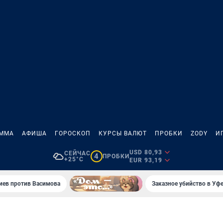
АММА
АФИША
ГОРОСКОП
КУРСЫ ВАЛЮТ
ПРОБКИ
ZODY
И
USD 80,93
СЕЙЧАС
4
ПРОБКИ
+25°C
EUR 93,19
иев против Васимова
Заказное убийство в Уфе