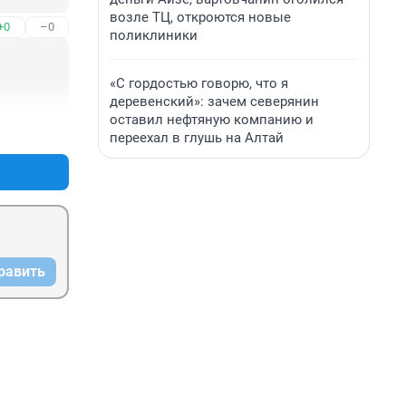
возле ТЦ, откроются новые
+0
–0
поликлиники
«С гордостью говорю, что я
деревенский»: зачем северянин
оставил нефтяную компанию и
+0
–0
переехал в глушь на Алтай
равить