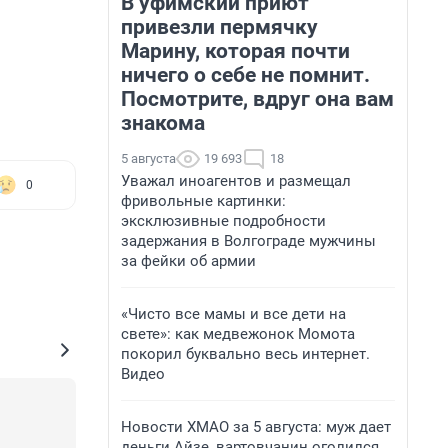
В уфимский приют
привезли пермячку
Марину, которая почти
ничего о себе не помнит.
Посмотрите, вдруг она вам
знакома
5 августа
19 693
18
Уважал иноагентов и размещал
0
фривольные картинки:
эксклюзивные подробности
задержания в Волгограде мужчины
за фейки об армии
«Чисто все мамы и все дети на
свете»: как медвежонок Момота
покорил буквально весь интернет.
Видео
Новости ХМАО за 5 августа: муж дает
деньги Айзе, вартовчанин оголился