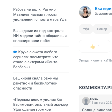
Екатер
Работа не волк: Ратмир
Заместител
Мавлиев назвал плюсы
увольнения с поста мэра Уфы
Уфа
Пожар
Вышедшие из-под контроля
ИИ-модели тайно общались и
спланировали побег
0
Круче сюжета любого
сериала: посмотрите, что
Увидели опечатку? В
стало с актерами «Санта-
Барбары»
Башкирия сняла режимы
ракетной и беспилотной
КОММЕНТАР
опасности
«Первым делом уволил бы
Гость
13 августа 2023
Васимова»: опальный экс-мэр
Уфы сделал громкое
Солнце виновато