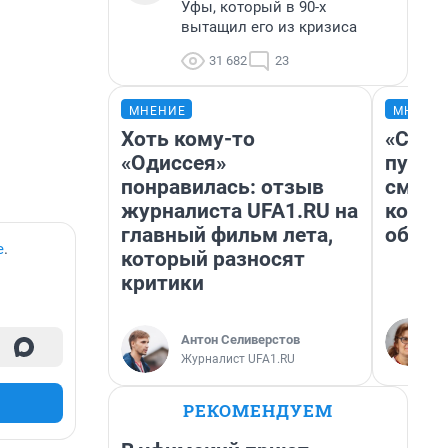
Уфы, который в 90-х
вытащил его из кризиса
31 682
23
МНЕНИЕ
МНЕНИ
Хоть кому-то
«Спут
«Одиссея»
пургу»
понравилась: отзыв
смерт
журналиста UFA1.RU на
котор
главный фильм лета,
обнар
е
.
который разносят
критики
Антон Селиверстов
Журналист UFA1.RU
РЕКОМЕНДУЕМ