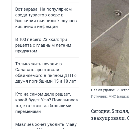
Вот зараза! На популярном
среди туристов озере в
Башкирии выявили 7 случаев
кишечной инфекции
В 100 г всего 23 ккал: три
рецепта с главным летним
продуктом
Только жить начали: в
Салавате арестовали
обвиняемого в пьяном ДТП с
двумя погибшими 15 и 18 лет
Пламя удалось быстр
Кто на самом деле решает,
Источник: 
МЧС Башки
какой будет Уфа? Показываем
тех, кто стоит за большими
Сегодня, 5 июля
переменами
эвакуировали. 
Мавлиев хочет уволить главу