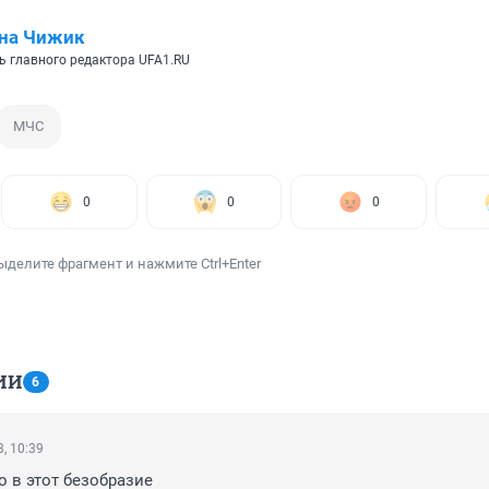
ина Чижик
ь главного редактора UFA1.RU
МЧС
0
0
0
ыделите фрагмент и нажмите Ctrl+Enter
ИИ
6
, 10:39
 в этот безобразие