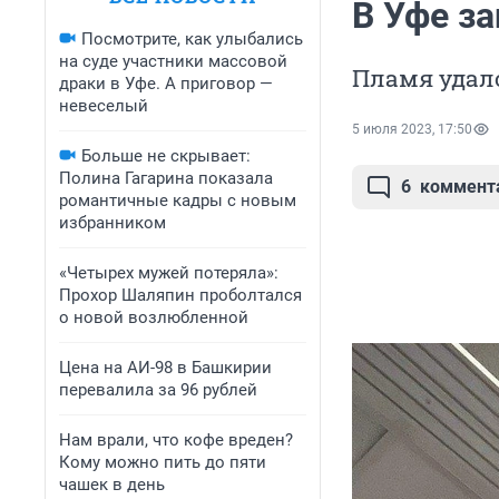
В Уфе з
Посмотрите, как улыбались
на суде участники массовой
Пламя удал
драки в Уфе. А приговор —
невеселый
5 июля 2023, 17:50
Больше не скрывает:
Полина Гагарина показала
6
коммент
романтичные кадры с новым
избранником
«Четырех мужей потеряла»:
Прохор Шаляпин проболтался
о новой возлюбленной
Цена на АИ-98 в Башкирии
перевалила за 96 рублей
Нам врали, что кофе вреден?
Кому можно пить до пяти
чашек в день