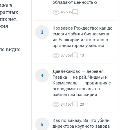
обладают ценностью
аже в
дратных
46 605
11
их нет.
ания
Кровавое Рождество: как до
3
смерти забили бизнесмена
из Башкирии и что стало с
организатором убийства
ло видно
37 368
13
Давлеканово — деревня,
4
Раевка — не рай, Чишмы и
Кармаскалы — провинция с
огородами: отзывы на
райцентры Башкирии
34 157
20
Как по заказу. За что убили
5
директора крупного завода