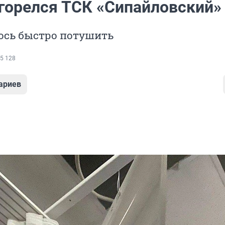
агорелся ТСК «Сипайловский»
ось быстро потушить
5 128
ариев