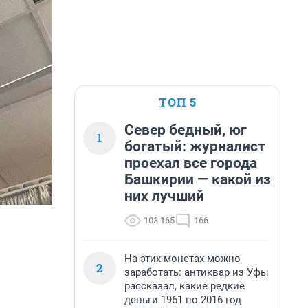
ТОП 5
Север бедный, юг
1
богатый: журналист
проехал все города
Башкирии — какой из
них лучший
103 165
166
На этих монетах можно
2
заработать: антиквар из Уфы
рассказал, какие редкие
деньги 1961 по 2016 год