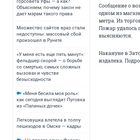
горсовета Уфы — а как?
Сообщение о воз
Объясняем, почему закон не
одном из магаз
дает мэрам такого права
метра. Из торго
Пожар удалось 
Множество сайтов враз стали
недоступны: массовый сбой
выясняются.
произошел в Рунете
Накануне в Зат
«У меня есть еще пять минут»:
издалека. Подр
фельдшер скорой — о борьбе
со смертью, самых сложных
вызовах и чувстве
безысходности
«Меня бесила моя роль»:
как сегодня выглядит Пуговка
из «Папиных дочек»
Легковушка влетела в толпу
пешеходов в Омске — кадры