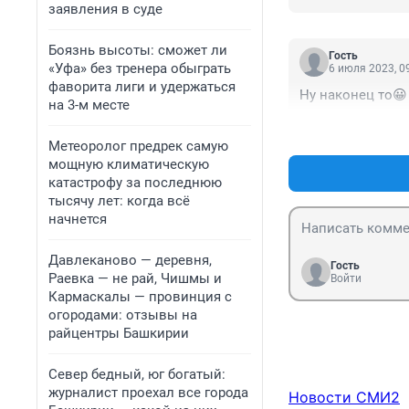
заявления в суде
Боязнь высоты: сможет ли
Гость
«Уфа» без тренера обыграть
6 июля 2023, 0
фаворита лиги и удержаться
Ну наконец то😀
на 3-м месте
Метеоролог предрек самую
мощную климатическую
катастрофу за последнюю
тысячу лет: когда всё
начнется
Давлеканово — деревня,
Гость
Раевка — не рай, Чишмы и
Войти
Кармаскалы — провинция с
огородами: отзывы на
райцентры Башкирии
Север бедный, юг богатый:
журналист проехал все города
Новости СМИ2