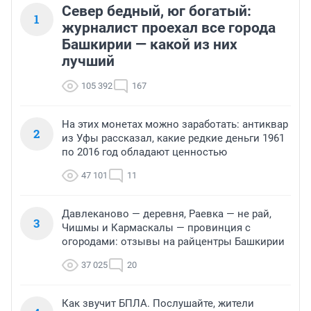
Север бедный, юг богатый:
1
журналист проехал все города
Башкирии — какой из них
лучший
105 392
167
На этих монетах можно заработать: антиквар
2
из Уфы рассказал, какие редкие деньги 1961
по 2016 год обладают ценностью
47 101
11
Давлеканово — деревня, Раевка — не рай,
3
Чишмы и Кармаскалы — провинция с
огородами: отзывы на райцентры Башкирии
37 025
20
Как звучит БПЛА. Послушайте, жители