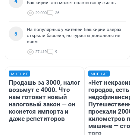
4
Башкирии: это может спасти вашу жизнь
29 000
36
На популярных у жителей Башкирии озерах
5
открыли бассейн, но туристы довольны не
всем
27 419
9
МНЕНИЕ
МНЕНИЕ
Продашь за 3000, налог
«Нет некрасив
возьмут с 4000. Что
городов, есть
нам готовит новый
недофинансиро
налоговый закон — он
Путешественн
коснется импорта и
проехали 2000
даже репетиторов
километров по 
машине — стои
того