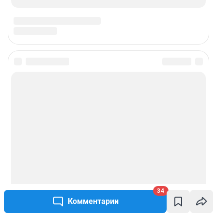
Техподдержка
Предвыборная агитация
Статистика канала в MAX
Все города сети
Мобильное приложение
Google Play
App Store
Мы в соцсетях
34
Контактные данные для Роскомнадзора и государственных органов
Комментарии
Сетевое издание «Уфа1.ру» (18+)