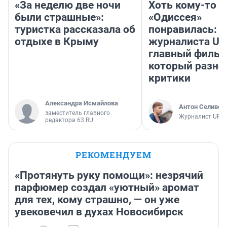
«За неделю две ночи
Хоть кому-то
были страшные»:
«Одиссея»
туристка рассказала об
понравилась: 
отдыхе в Крыму
журналиста UF
главный фильм
который разно
критики
Александра Исмайлова
Антон Селивер
заместитель главного
Журналист UFA1
редактора 63.RU
РЕКОМЕНДУЕМ
«Протянуть руку помощи»: незрячий
парфюмер создал «уютный» аромат
для тех, кому страшно, — он уже
увековечил в духах Новосибирск