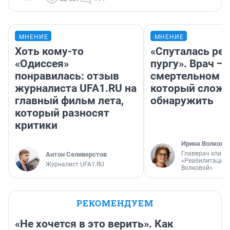
МНЕНИЕ
МНЕНИЕ
Хоть кому-то
«Спуталась реч
«Одиссея»
пургу». Врач — 
понравилась: отзыв
смертельном д
журналиста UFA1.RU на
который слож
главный фильм лета,
обнаружить
который разносят
критики
Ирина Волкова
Главврач клини
Антон Селиверстов
«Реабилитация 
Журналист UFA1.RU
Волковой»
РЕКОМЕНДУЕМ
«Не хочется в это верить». Как