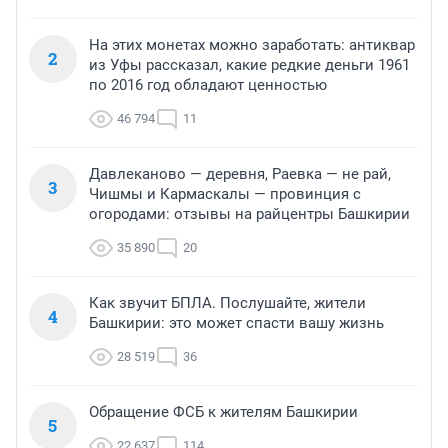
На этих монетах можно заработать: антиквар
2
из Уфы рассказал, какие редкие деньги 1961
по 2016 год обладают ценностью
46 794
11
Давлеканово — деревня, Раевка — не рай,
3
Чишмы и Кармаскалы — провинция с
огородами: отзывы на райцентры Башкирии
35 890
20
Как звучит БПЛА. Послушайте, жители
4
Башкирии: это может спасти вашу жизнь
28 519
36
Обращение ФСБ к жителям Башкирии
5
22 637
114