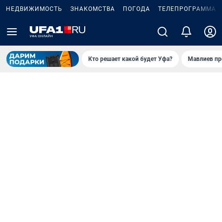
НЕДВИЖИМОСТЬ
ЗНАКОМСТВА
ПОГОДА
ТЕЛЕПРОГРАММА
Кто решает какой будет Уфа?
Мавлиев пр