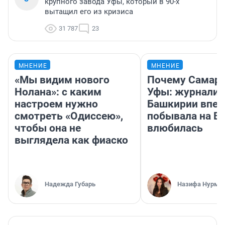
крупного завода Уфы, который в 90-х
вытащил его из кризиса
31 787
23
МНЕНИЕ
МНЕНИЕ
«Мы видим нового
Почему Самара
Нолана»: с каким
Уфы: журналис
настроем нужно
Башкирии впе
смотреть «Одиссею»,
побывала на Во
чтобы она не
влюбилась
выглядела как фиаско
Надежда Губарь
Назифа Нурму