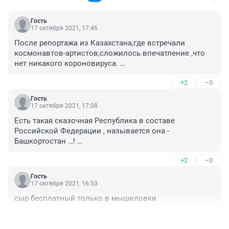
Гость
17 октября 2021, 17:46
После репортажа из Казахстана,где встречали 
космонавтов-артистов,сложилось впечатление ,что 
нет никакого короновируса. 

Все без масок.

+2
–0
Ура товарищи!
Гость
17 октября 2021, 17:08
Есть такая сказочная Республика в составе 
Российской Федерации , называется она - 
Башкортостан …! 

Она на столько сказочна , что руководители данной 
+2
–0
Республики по щелчку своего пальца могут 
«выключать» коронавирус , либо наоборот, его 
Гость
«включать» ! Вот например сегодня его отключили и 
17 октября 2021, 16:53
провели большою толпою мероприятие под 
сыр бесплатный только в мышиловки
названием «день ходьбы». И все никто не заразился 
и не заболел. Потому-что вирус был «выключен». Но 
+1
–0
завтра его включат , а после завтра снова выключат. 