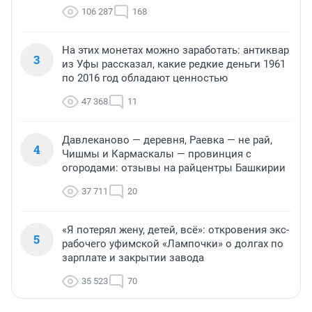
106 287
168
На этих монетах можно заработать: антиквар
3
из Уфы рассказал, какие редкие деньги 1961
по 2016 год обладают ценностью
47 368
11
Давлеканово — деревня, Раевка — не рай,
4
Чишмы и Кармаскалы — провинция с
огородами: отзывы на райцентры Башкирии
37 711
20
«Я потерял жену, детей, всё»: откровения экс-
5
рабочего уфимской «Лампочки» о долгах по
зарплате и закрытии завода
35 523
70