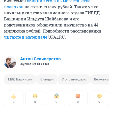
бизнесмен
обвинил его в вымогательстве
подарков
на сотни тысяч рублей. Также у экс-
начальника экзаменационного отдела ГИБДД
Башкирии Ильдуса Шайбакова и его
родственников обнаружили имущество на 44
миллиона рублей. Подробности расследования
читайте в материале
UFA1.RU.
Антон Селиверстов
Журналист UFA1.RU
МВД Башкирии
Скандал
Уголовное дело
Верховный 
0
0
0
0
0