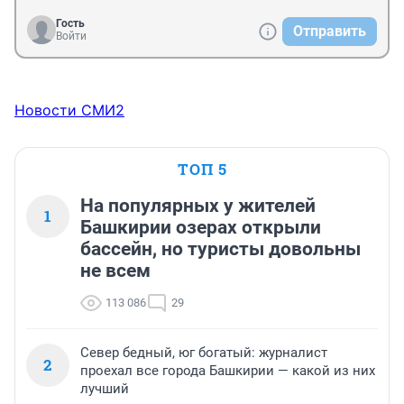
гуляй "вася"....как на ваш взгляд 
Гость
Отправить
"родина"...расчиталась с своим солдатом и 
Войти
гражданином...???
Новости СМИ2
ТОП 5
На популярных у жителей
1
Башкирии озерах открыли
бассейн, но туристы довольны
не всем
113 086
29
Север бедный, юг богатый: журналист
2
проехал все города Башкирии — какой из них
лучший