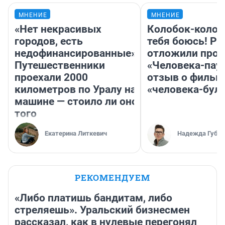
МНЕНИЕ
МНЕНИЕ
«Нет некрасивых
Колобок-колобо
городов, есть
тебя боюсь! Ра
недофинансированные».
отложили прок
Путешественники
«Человека-пау
проехали 2000
отзыв о фильм
километров по Уралу на
«человека-бул
машине — стоило ли оно
того
Екатерина Литкевич
Надежда Губар
РЕКОМЕНДУЕМ
«Либо платишь бандитам, либо
стреляешь». Уральский бизнесмен
рассказал, как в нулевые перегонял