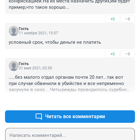
конфискацией.На их места назначить других,им будет 
пример,что такое хорошо...
+0
–0
Гость
11 ноября 2021, 15:57
условный срок, чтобы деньги не платить
+0
–0
Гость
31 мая 2021, 02:50
.....без малого отдал органам почти 20 лет...так вот 
при случае обвинили в убийстве и все непременно 
засунули в сизо....Четырежды проводилось судебное 
разбирательство, приговоры которых ввиду 
+0
–0
откровенного бреда отменялись. Итогом каждого 
судебного следствия был вывод...нет события 
преступления и судим не причастных...Тем не менее 
Читать все комментарии
четыре года глумились и издевались над 
сотрудниками в сизо, а когда стала очевидна 
бессмысленность подобных обвинений......выдали 
условный срок...типа "будь рад что не умертвили"...и 