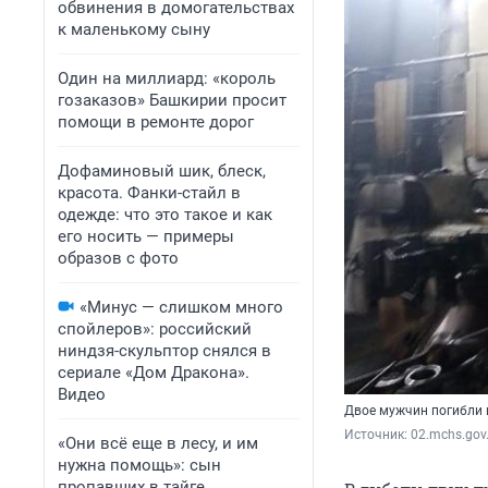
обвинения в домогательствах
к маленькому сыну
Один на миллиард: «король
гозаказов» Башкирии просит
помощи в ремонте дорог
Дофаминовый шик, блеск,
красота. Фанки-стайл в
одежде: что это такое и как
его носить — примеры
образов с фото
«Минус — слишком много
спойлеров»: российский
ниндзя-скульптор снялся в
сериале «Дом Дракона».
Видео
Двое мужчин погибли 
Источник: 
02.mchs.gov
«Они всё еще в лесу, и им
нужна помощь»: сын
пропавших в тайге