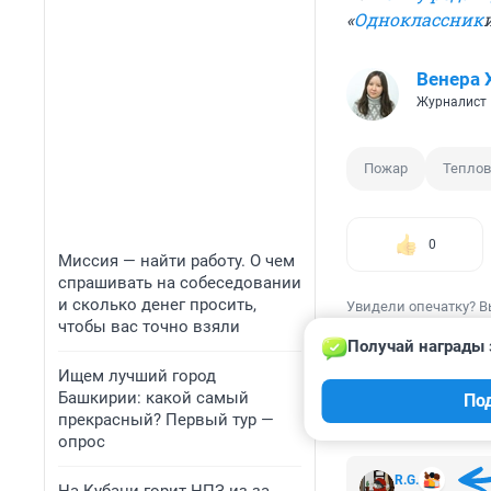
«
Одноклассник
Венера 
Журналист
Пожар
Теплов
0
Миссия — найти работу. О чем
спрашивать на собеседовании
и сколько денег просить,
Увидели опечатку? В
чтобы вас точно взяли
Получай награды 
Ищем лучший город
Башкирии: какой самый
По
прекрасный? Первый тур —
КОММЕНТАР
опрос
R.G.