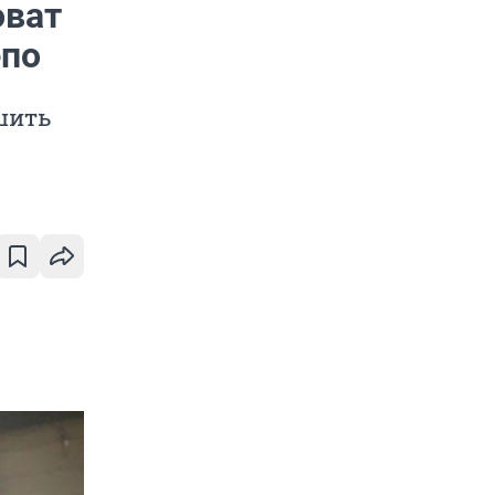
оват
епо
шить