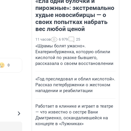
«Ела одни булочки и
пирожные»: экстремально
худые новосибирцы — о
своих попытках набрать
вес любой ценой
11 часов
6 979
25
«Шрамы болят ужасно».
Екатеринбурженка, которую облили
кислотой по указке бывшего,
рассказала о своем восстановлении
0
«Год преследовал и облил кислотой».
Рассказ петербурженки о жестоком
нападении и реабилитации
Работает в клинике и играет в театре
— что известно о сестре Вани
Дмитриенко, оскандалившейся на
концерте в «Лужниках»