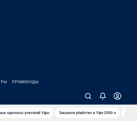
ГРЫ
ПРОМОКОДЫ
ные зарплаты учителей Уфы
Заказное убийство в Уфе 2000-х
Каким