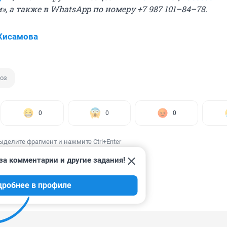
и
», а также в WhatsApp по номеру +7 987 101–84–78.
Хисамова
оз
0
0
0
ыделите фрагмент и нажмите Ctrl+Enter
за комментарии и другие задания!
дробнее в профиле
ИИ
1