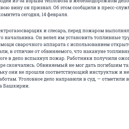
людей из-за взрыва тепловоза в железнодорожном деп
Свою вину он признал. Об этом сообщили в пресс-служ
омитета сегодня, 14 февраля.
ектрогазосварщик и слесарь, перед пожаром выполня
го начальника. Он велел им установить топливные тр
омощи сварочного аппарата с использованием открыто
али, в отличие от обвиняемого, что накануне топливн
тоге в депо вспыхнул пожар. Работники получили ожог
оре скончались. Обвиняемый не мог дать погибшим та
льку они не прошли соответствующий инструктаж и н
аботам. Уголовное дело направили в суд, — отметили в
а Башкирии.