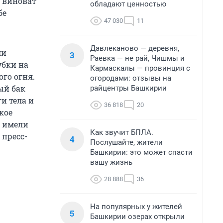
о виноват
обладают ценностью
бе
47 030
11
Давлеканово — деревня,
ли
3
Раевка — не рай, Чишмы и
убки на
Кармаскалы — провинция с
го огня.
огородами: отзывы на
ый бак
райцентры Башкирии
и тела и
36 818
20
кое
е имели
Как звучит БПЛА.
 пресс-
4
Послушайте, жители
Башкирии: это может спасти
вашу жизнь
28 888
36
На популярных у жителей
5
Башкирии озерах открыли