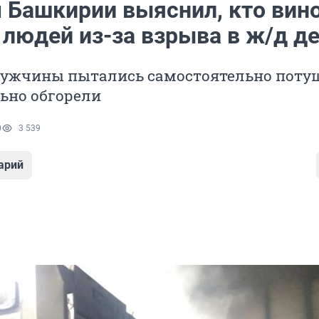
 Башкирии выяснил, кто вин
 людей из-за взрыва в ж/д д
ужчины пытались самостоятельно поту
ьно обгорели
0
3 539
арий