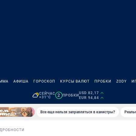
АММА
АФИША
ГОРОСКОП
КУРСЫ ВАЛЮТ
ПРОБКИ
ZODY
И
USD 82,17
СЕЙЧАС
2
ПРОБКИ
+31°C
EUR 94,84
Все еще нельзя заправляться в канистры?
Реаль
ДРОБНОСТИ