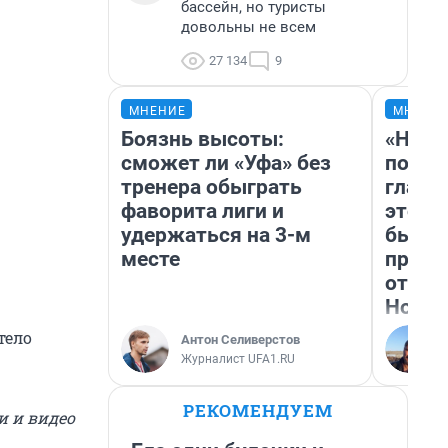
бассейн, но туристы
довольны не всем
27 134
9
МНЕНИЕ
МНЕНИ
Боязнь высоты:
«Нико
сможет ли «Уфа» без
побед
тренера обыграть
главн
фаворита лиги и
этого
удержаться на 3-м
бьет 
месте
прока
отзыв
Нолан
тело
Антон Селиверстов
Журналист UFA1.RU
РЕКОМЕНДУЕМ
и и видео