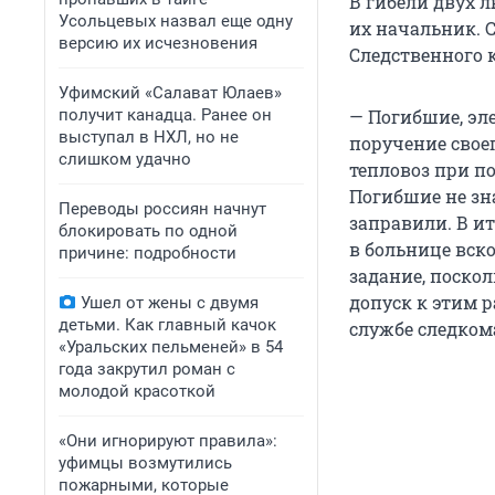
В гибели двух 
Усольцевых назвал еще одну
их начальник. 
версию их исчезновения
Следственного к
Уфимский «Салават Юлаев»
получит канадца. Ранее он
— Погибшие, эл
выступал в НХЛ, но не
поручение свое
слишком удачно
тепловоз при п
Погибшие не зн
Переводы россиян начнут
заправили. В и
блокировать по одной
в больнице вск
причине: подробности
задание, поско
допуск к этим р
Ушел от жены с двумя
детьми. Как главный качок
службе следком
«Уральских пельменей» в 54
года закрутил роман с
молодой красоткой
«Они игнорируют правила»:
уфимцы возмутились
пожарными, которые