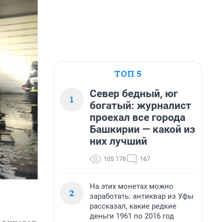
ТОП 5
Север бедный, юг
1
богатый: журналист
проехал все города
Башкирии — какой из
них лучший
105 178
167
На этих монетах можно
2
заработать: антиквар из Уфы
рассказал, какие редкие
деньги 1961 по 2016 год