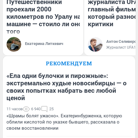
Путешественники
журналиста UFA
проехали 2000
главный фильм 
километров по Уралу на
который разнос
машине — стоило ли оно
критики
того
Антон Селиверс
Екатерина Литкевич
Журналист UFA1.
РЕКОМЕНДУЕМ
«Ела одни булочки и пирожные»:
экстремально худые новосибирцы — о
своих попытках набрать вес любой
ценой
11 часов
6 940
25
«Шрамы болят ужасно». Екатеринбурженка, которую
облили кислотой по указке бывшего, рассказала о
своем восстановлении