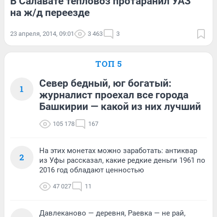
В Салавате тепловоз протаранил УАЗ
на ж/д переезде
23 апреля, 2014, 09:01
3 463
3
ТОП 5
Север бедный, юг богатый:
1
журналист проехал все города
Башкирии — какой из них лучший
105 178
167
На этих монетах можно заработать: антиквар
2
из Уфы рассказал, какие редкие деньги 1961 по
2016 год обладают ценностью
47 027
11
Давлеканово — деревня, Раевка — не рай,