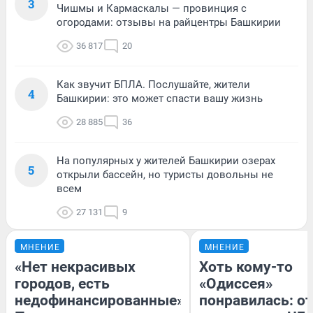
3
Чишмы и Кармаскалы — провинция с
огородами: отзывы на райцентры Башкирии
36 817
20
Как звучит БПЛА. Послушайте, жители
4
Башкирии: это может спасти вашу жизнь
28 885
36
На популярных у жителей Башкирии озерах
5
открыли бассейн, но туристы довольны не
всем
27 131
9
МНЕНИЕ
МНЕНИЕ
«Нет некрасивых
Хоть кому-то
городов, есть
«Одиссея»
недофинансированные».
понравилась: о