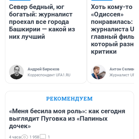
Север бедный, юг
Хоть кому-то
богатый: журналист
«Одиссея»
проехал все города
понравилась: 
Башкирии — какой из
журналиста UF
них лучший
главный фильм
который разно
критики
Андрей Бирюков
Антон Селивер
Корреспондент UFA1.RU
Журналист UFA1
РЕКОМЕНДУЕМ
«Меня бесила моя роль»: как сегодня
выглядит Пуговка из «Папиных
дочек»
4 часа
1 958
1