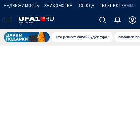
НЕДВИЖИМОСТЬ
ЗНАКОМСТВА
ПОГОДА
ТЕЛЕПРОГРАММА
Кто решает какой будет Уфа?
Мавлиев пр