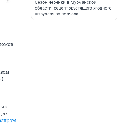
Сезон черники в Мурманской
области: рецепт хрустящего ягодного
штруделя за полчаса
домов
зом:
 1
ных
щих
азпром