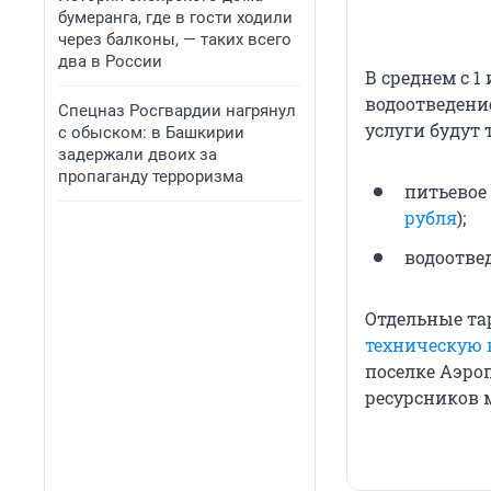
бумеранга, где в гости ходили
через балконы, — таких всего
два в России
В среднем с 1
водоотведение
Спецназ Росгвардии нагрянул
услуги будут 
с обыском: в Башкирии
задержали двоих за
пропаганду терроризма
питьевое 
рубля
);
водоотвед
Отдельные т
техническую 
поселке Аэроп
ресурсников 