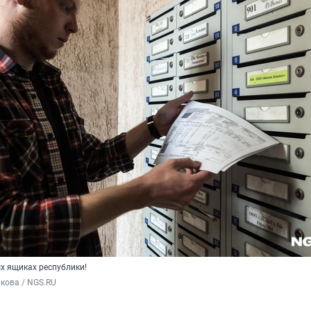
х ящиках республики!
кова / NGS.RU