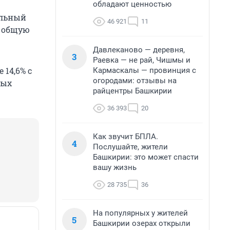
обладают ценностью
альный
46 921
11
ь общую
Давлеканово — деревня,
3
Раевка — не рай, Чишмы и
14,6% с
Кармаскалы — провинция с
огородами: отзывы на
ных
райцентры Башкирии
36 393
20
Как звучит БПЛА.
4
Послушайте, жители
Башкирии: это может спасти
вашу жизнь
28 735
36
На популярных у жителей
5
Башкирии озерах открыли