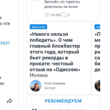
бассейн, но туристы
довольны не всем
26 589
9
а
а эти
МНЕНИЕ
МНЕНИ
«Никого нельзя
«Поку
победить». О чем
мешке
34,97
главный блокбастер
предп
этого года, который
расска
бьет рекорды в
самом
прокате: честный
бизне
отзыв на «Одиссею»
дешев
Нолана
в
их
Стас Соколов
Эксперт
РЕКОМЕНДУЕМ