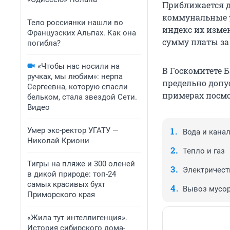
Приближается д
коммунальные 
Тело россиянки нашли во
индекс их изме
Французских Альпах. Как она
сумму платы за
погибла?
«Чтобы нас носили на
В Госкомитете 
ручках, мы любим»: нерпа
предельно допу
Сергеевна, которую спасли
примерах посмо
бельком, стала звездой Сети.
Видео
Умер экс-ректор УГАТУ —
Вода и кана
Николай Криони
Тепло и газ
Тигры на пляже и 300 оленей
Электричест
в дикой природе: топ-24
самых красивых бухт
Вывоз мусо
Приморского края
«Жила тут интеллигенция».
История сибирского дома-