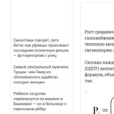
Рост средневз
газоснабжение
Синоптики говорят, лето
тепловую мощн
бетте: как уфимцы провожают
гигакалорию (
последние солнечные деньки
— фоторепортаж с улиц
Сколько кажд
Самый сексуальный мужчина
(ОДПУ) запла
Турции: чем Омер из
формуле, объ
«Клюквенного щербета»
так:
покорил женщин
Ребёнок за рулём
перевернулся на машине в
Башкирии — он в больнице с
переломом рёбер