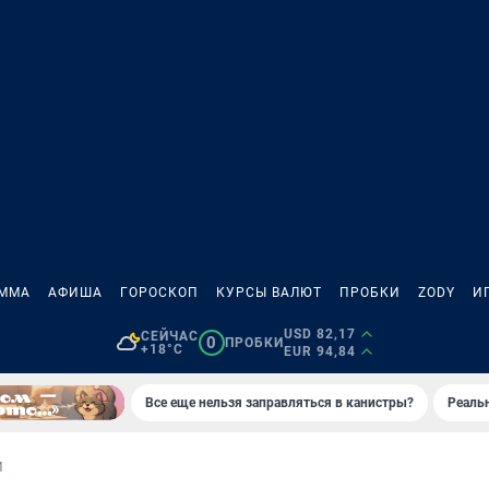
АММА
АФИША
ГОРОСКОП
КУРСЫ ВАЛЮТ
ПРОБКИ
ZODY
И
USD 82,17
СЕЙЧАС
0
ПРОБКИ
+18°C
EUR 94,84
Все еще нельзя заправляться в канистры?
Реаль
И