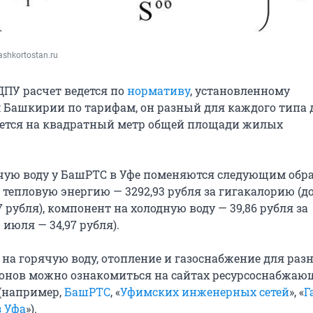
ashkortostan.ru
ДПУ расчет ведется по
нормативу
, установленному
 Башкирии по тарифам, он разный для каждого типа 
ется на квадратный метр общей площади жилых
чую воду у БашРТС в Уфе поменяются следующим обра
тепловую энергию — 3292,93 рубля за гигакалорию (до
7 рубля), компонент на холодную воду — 39,86 рубля за
 июля — 34,97 рубля).
 на горячую воду, отопление и газоснабжение для раз
йонов можно ознакомиться на сайтах ресурсоснабжаю
(например,
БашРТС
, «
Уфимских инженерных сетей
», «
Г
 Уфа
»).