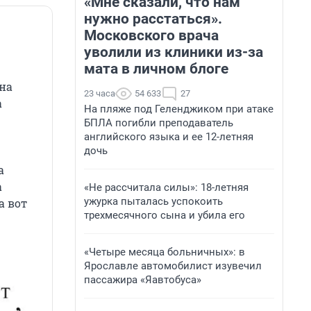
«Мне сказали, что нам
нужно расстаться».
Московского врача
уволили из клиники из-за
мата в личном блоге
 на
23 часа
54 633
27
а
На пляже под Геленджиком при атаке
БПЛА погибли преподаватель
английского языка и ее 12-летняя
дочь
а
а
«Не рассчитала силы»: 18-летняя
ужурка пыталась успокоить
а вот
трехмесячного сына и убила его
«Четыре месяца больничных»: в
Ярославле автомобилист изувечил
пассажира «Яавтобуса»