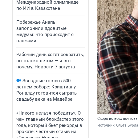
Международной олимпиаде
по ИИ в Казахстане
Побережье Анапы
заполонили ядовитые
медузы: что происходит с
пляжами
Рабочий день хотят сократить,
но только летом — и вот
почему. Новости 7 августа
Звездные гости в 500-
летнем соборе: Криштиану
Роналду готовится сыграть
свадьбу века на Мадейре
«Никого нельзя победить». О
чем главный блокбастер этого
Скоро во всех почтовы
года, который бьет рекорды в
Источник: 
Ольга Бурла
прокате: честный отзыв на
«Одиссею» Нолана