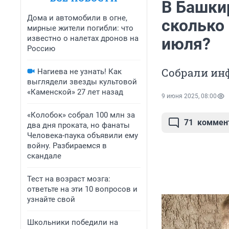
В Башки
Дома и автомобили в огне,
сколько
мирные жители погибли: что
известно о налетах дронов на
июля?
Россию
Собрали ин
Нагиева не узнать! Как
выглядели звезды культовой
«Каменской» 27 лет назад
9 июня 2025, 08:00
«Колобок» собрал 100 млн за
71
коммен
два дня проката, но фанаты
Человека-паука объявили ему
войну. Разбираемся в
скандале
Тест на возраст мозга:
ответьте на эти 10 вопросов и
узнайте свой
Школьники победили на