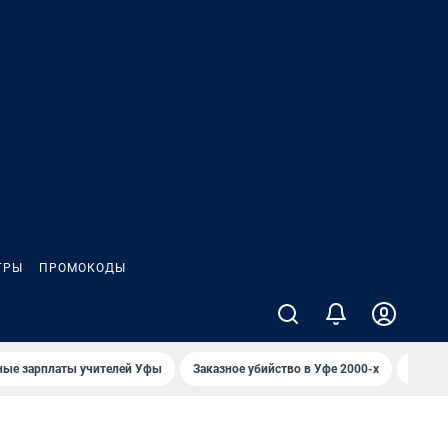
ГРЫ
ПРОМОКОДЫ
ные зарплаты учителей Уфы
Заказное убийство в Уфе 2000-х
Каким