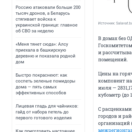
Россию атаковали больше 200
тысяч дронов, а Беларусь
стягивает войска к
Источник: 
Salavat.b
украинской границе: главное
об СВО за неделю
В домах без О
«Меня тянет сюда»: Алсу
Госкомитетом
приехала в башкирскую
и рассчитыва
деревню и показала родной
помещений.
дом
Цены на горя
Быстро покраснеют: как
компонент на 
соспеть зеленые помидоры
дома — пять самых
июля — 2831,1
эффективных способов
кубометр (до 1
Лицевая гладь для чайников:
С расценками
гайд от набора петель до
городов и ра
первого готового изделия
организаций 
межрегионгаз
Как приготовить настоящее