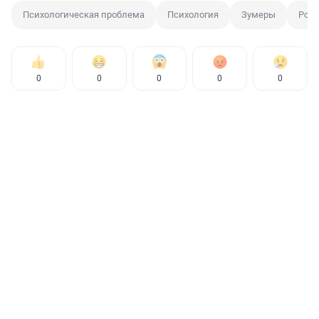
Психологическая проблема
Психология
Зумеры
Роди
0
0
0
0
0