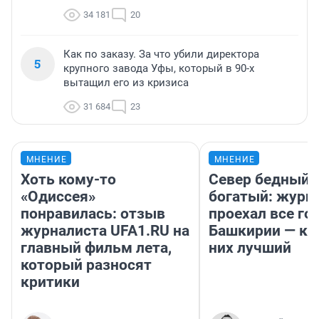
34 181
20
Как по заказу. За что убили директора
5
крупного завода Уфы, который в 90-х
вытащил его из кризиса
31 684
23
МНЕНИЕ
МНЕНИЕ
Хоть кому-то
Север бедный,
«Одиссея»
богатый: журн
понравилась: отзыв
проехал все го
журналиста UFA1.RU на
Башкирии — ка
главный фильм лета,
них лучший
который разносят
критики