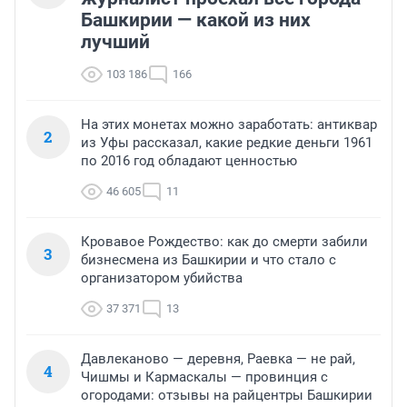
Башкирии — какой из них
лучший
103 186
166
На этих монетах можно заработать: антиквар
2
из Уфы рассказал, какие редкие деньги 1961
по 2016 год обладают ценностью
46 605
11
Кровавое Рождество: как до смерти забили
3
бизнесмена из Башкирии и что стало с
организатором убийства
37 371
13
Давлеканово — деревня, Раевка — не рай,
4
Чишмы и Кармаскалы — провинция с
огородами: отзывы на райцентры Башкирии