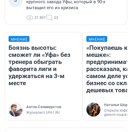
крупного завода Уфы, который в 90-х
вытащил его из кризиса
31 807
23
МНЕНИЕ
МНЕНИЕ
Боязнь высоты:
«Покупаешь ко
сможет ли «Уфа» без
мешке»:
тренера обыграть
предпринимат
фаворита лиги и
рассказала, как
удержаться на 3-м
самом деле ус
месте
бизнес со скл
дешевых това
Наталья Шорох
Антон Селиверстов
Открыла кофейн
Журналист UFA1.RU
деньги соцразв