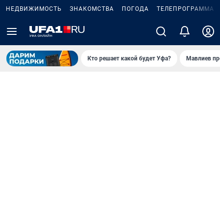
НЕДВИЖИМОСТЬ
ЗНАКОМСТВА
ПОГОДА
ТЕЛЕПРОГРАММА
Кто решает какой будет Уфа?
Мавлиев пр