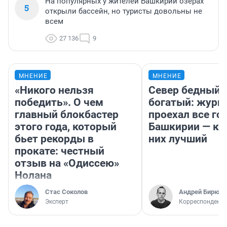
На популярных у жителей Башкирии озерах
5
открыли бассейн, но туристы довольны не
всем
27 136
9
МНЕНИЕ
МНЕНИЕ
«Никого нельзя
Север бедный,
победить». О чем
богатый: журн
главный блокбастер
проехал все го
этого года, который
Башкирии — ка
бьет рекорды в
них лучший
прокате: честный
отзыв на «Одиссею»
Нолана
Стас Соколов
Андрей Бирюко
Эксперт
Корреспондент 