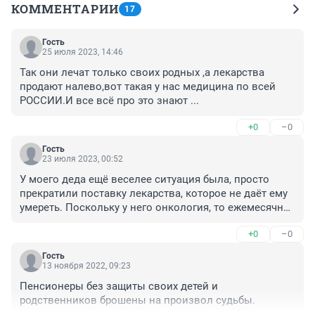
КОММЕНТАРИИ
17
Гость
25 июля 2023, 14:46
Так они лечат только своих родных ,а лекарства 
продают налево,вот такая у нас медицина по всей 
РОССИИ.И все всё про это знают ...
+0
–0
Гость
23 июля 2023, 00:52
У моего деда ещё веселее ситуация была, просто 
прекратили поставку лекарства, которое не даёт ему 
умереть. Поскольку у него онкология, то ежемесячно 
требуется вводить специальный препарат. В прошлом 
+0
–0
году его поставку прекратили. Выяснилось , что из 
бюджета деньги поступали в башфармацию, но до 
Гость
конечного получателя лекарство не доходило. 
13 ноября 2022, 09:23
Прокуратура с этим вопросом легко разобралась 
Пенсионеры без защиты своих детей и 
после нашего обращения.
родственников брошены на произвол судьбы.