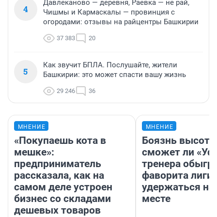
Давлеканово — деревня, Раевка — не рай,
4
Чишмы и Кармаскалы — провинция с
огородами: отзывы на райцентры Башкирии
37 383
20
Как звучит БПЛА. Послушайте, жители
5
Башкирии: это может спасти вашу жизнь
29 246
36
МНЕНИЕ
МНЕНИЕ
«Покупаешь кота в
Боязнь высоты
мешке»:
сможет ли «Уфа
предприниматель
тренера обыгр
рассказала, как на
фаворита лиги 
самом деле устроен
удержаться на
бизнес со складами
месте
дешевых товаров