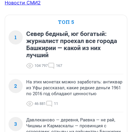
Новости СМИ2
млрд рублей, уточняет СМИ.
ТОП 5
Север бедный, юг богатый:
1
журналист проехал все города
Башкирии — какой из них
лучший
104 797
167
На этих монетах можно заработать: антиквар
2
из Уфы рассказал, какие редкие деньги 1961
по 2016 год обладают ценностью
46 881
11
Давлеканово — деревня, Раевка — не рай,
3
Чишмы и Кармаскалы — провинция с
огородами: отзывы на райцентры Башкирии