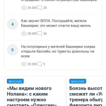
36 300
20
Как звучит БПЛА. Послушайте, жители
4
Башкирии: это может спасти вашу жизнь
28 685
36
На популярных у жителей Башкирии озерах
5
открыли бассейн, но туристы довольны не
всем
26 336
9
МНЕНИЕ
МНЕНИЕ
«Мы видим нового
Боязнь высоты
Нолана»: с каким
сможет ли «Уфа
настроем нужно
тренера обыгр
смотреть «Одиссею»,
фаворита лиги 