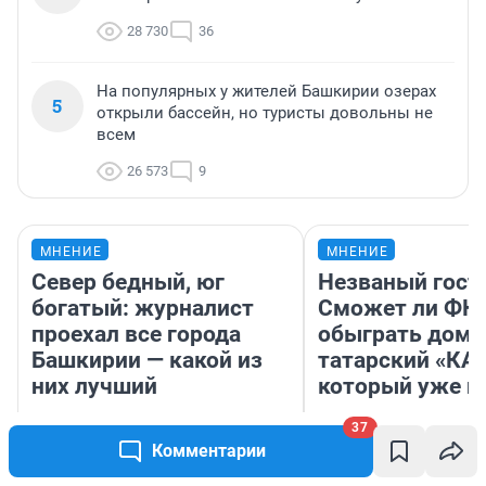
28 730
36
На популярных у жителей Башкирии озерах
5
открыли бассейн, но туристы довольны не
всем
26 573
9
МНЕНИЕ
МНЕНИЕ
Север бедный, юг
Незваный гост
богатый: журналист
Сможет ли ФК 
проехал все города
обыграть дома
Башкирии — какой из
татарский «КА
них лучший
который уже не
37
Комментарии