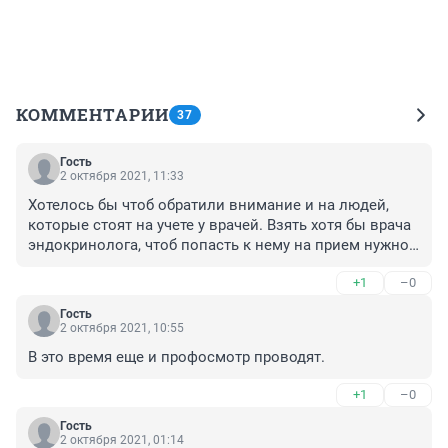
КОММЕНТАРИИ
37
Гость
2 октября 2021, 11:33
Хотелось бы чтоб обратили внимание и на людей, 
которые стоят на учете у врачей. Взять хотя бы врача 
эндокринолога, чтоб попасть к нему на прием нужно 
прийти на прием к терапевту и записаться к 
+1
–0
эндокринологу - контакт с больными, у которых еще 
не известно простуда, ковид? Через регистратуру и 
Гость
находящийся здесь автомат не записывают к 
2 октября 2021, 10:55
эндокринологу, по телефону через 122 тоже к 
В это время еще и профосмотр проводят.
эндокринологу нет записи. ПОСЛЕ ДОЛГОЖДАННОГО 
ОБЩЕНИЯ С ТЕРАПЕВТОМ, ИДЕШЬ К 
+1
–0
ЭНДОКРИНОЛОГУ ТОЛЬКО ПОЛУЧИТЬ НАПРАВЛЕНИЕ 
НА АНАЛИЗЫ ТТГ И ПРОСИШЬ ЧТОБ ЗАПИСАЛИ НА 
Гость
2 октября 2021, 01:14
ПРИЕМ, УЗНАТЬ УЖЕ В СЛЕДУЮЩИЙ РАЗ 