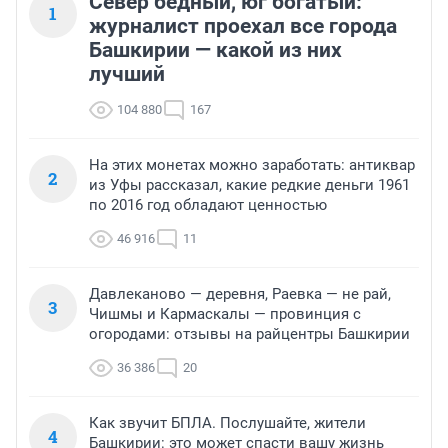
Север бедный, юг богатый:
1
журналист проехал все города
Башкирии — какой из них
лучший
104 880
167
На этих монетах можно заработать: антиквар
2
из Уфы рассказал, какие редкие деньги 1961
по 2016 год обладают ценностью
46 916
11
Давлеканово — деревня, Раевка — не рай,
3
Чишмы и Кармаскалы — провинция с
огородами: отзывы на райцентры Башкирии
36 386
20
Как звучит БПЛА. Послушайте, жители
4
Башкирии: это может спасти вашу жизнь