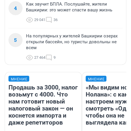
Как звучит БПЛА. Послушайте, жители
4
Башкирии: это может спасти вашу жизнь
29 041
36
На популярных у жителей Башкирии озерах
5
открыли бассейн, но туристы довольны не
всем
27 464
9
МНЕНИЕ
МНЕНИЕ
Продашь за 3000, налог
«Мы видим нов
возьмут с 4000. Что
Нолана»: с как
нам готовит новый
настроем нужн
налоговый закон — он
смотреть «Оди
коснется импорта и
чтобы она не
даже репетиторов
выглядела как