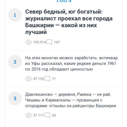
ТОП 5
Север бедный, юг богатый:
1
журналист проехал все города
Башкирии — какой из них
лучший
105 514
167
На этих монетах можно заработать: антиквар
2
из Уфы рассказал, какие редкие деньги 1961
по 2016 год обладают ценностью
47 132
11
Давлеканово — деревня, Раевка — не рай,
3
Чишмы и Кармаскалы — провинция с
огородами: отзывы на райцентры Башкирии
37 111
20