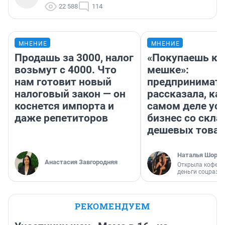
22 588
114
МНЕНИЕ
МНЕНИЕ
Продашь за 3000, налог
«Покупаешь ко
возьмут с 4000. Что
мешке»:
нам готовит новый
предпринимат
налоговый закон — он
рассказала, как
коснется импорта и
самом деле ус
даже репетиторов
бизнес со скл
дешевых това
Наталья Шорох
Анастасия Завгородняя
Открыла кофейн
деньги соцразв
РЕКОМЕНДУЕМ