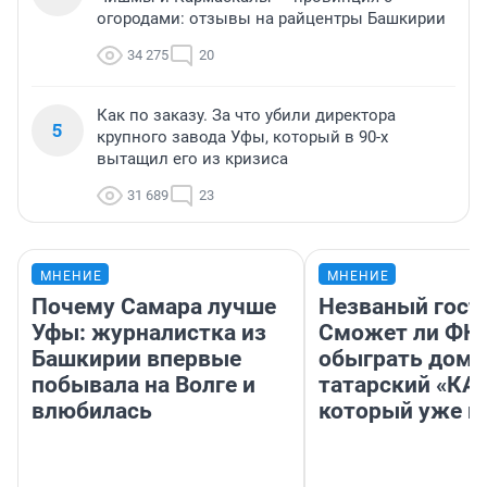
огородами: отзывы на райцентры Башкирии
34 275
20
Как по заказу. За что убили директора
5
крупного завода Уфы, который в 90-х
вытащил его из кризиса
31 689
23
МНЕНИЕ
МНЕНИЕ
Почему Самара лучше
Незваный гост
Уфы: журналистка из
Сможет ли ФК 
Башкирии впервые
обыграть дома
побывала на Волге и
татарский «КА
влюбилась
который уже не