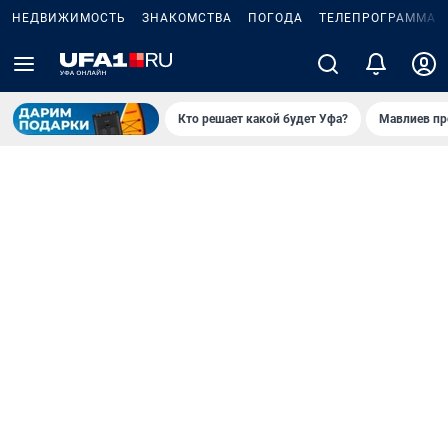
НЕДВИЖИМОСТЬ
ЗНАКОМСТВА
ПОГОДА
ТЕЛЕПРОГРАММА
Кто решает какой будет Уфа?
Мавлиев пр