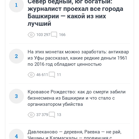
Север бедный, юг богатый:
1
журналист проехал все города
Башкирии — какой из них
лучший
103 297
166
На этих монетах можно заработать: антиквар
2
из Уфы рассказал, какие редкие деньги 1961
по 2016 год обладают ценностью
46 611
11
Кровавое Рождество: как до смерти забили
3
бизнесмена из Башкирии и что стало с
организатором убийства
37 379
13
Давлеканово — деревня, Раевка — не рай,
4
Чишмы и Кармаскалы — провинция с