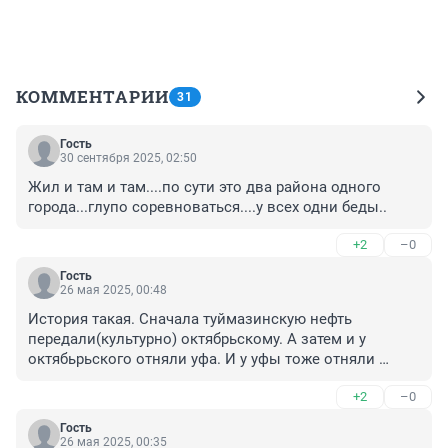
КОММЕНТАРИИ
31
Гость
30 сентября 2025, 02:50
Жил и там и там....по сути это два района одного 
города...глупо соревноваться....у всех одни беды..
+2
–0
Гость
26 мая 2025, 00:48
История такая. Сначала туймазинскую нефть 
передали(культурно) октябрьскому. А затем и у 
октябьрьского отняли уфа. И у уфы тоже отняли 
роснефть. Не все.
+2
–0
Гость
26 мая 2025, 00:35