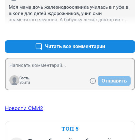
Моя мама дочь железнодооожника училась в г уфа в 
школе для детей ждорожников, учил сын 
знаменитого якупова. А бабушку лечил доктор из г 
уфа из больницы для семей жд. Самые 
+0
–0
цивилизоаанные это туймазинцы. Жд-как 
пкосмонавты.
Читать все комментарии
Гость
Отправить
Войти
Новости СМИ2
ТОП 5