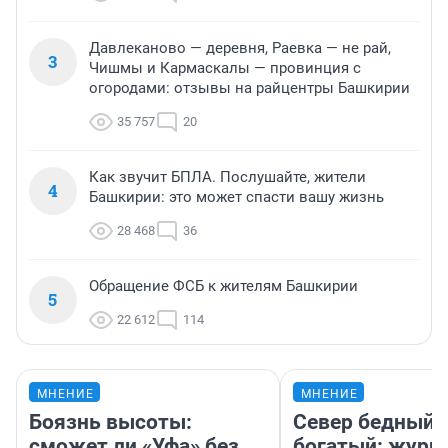
Давлеканово — деревня, Раевка — не рай,
3
Чишмы и Кармаскалы — провинция с
огородами: отзывы на райцентры Башкирии
35 757
20
Как звучит БПЛА. Послушайте, жители
4
Башкирии: это может спасти вашу жизнь
28 468
36
Обращение ФСБ к жителям Башкирии
5
22 612
114
МНЕНИЕ
МНЕНИЕ
Боязнь высоты:
Север бедный,
сможет ли «Уфа» без
богатый: журн