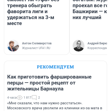
тренера обыграть
проехал все го
фаворита лиги и
Башкирии — ка
удержаться на 3-м
них лучший
месте
Антон Селиверстов
Андрей Бирюко
Журналист UFA1.RU
Корреспондент 
РЕКОМЕНДУЕМ
Как приготовить фаршированные
перцы — простой рецепт от
жительницы Барнаула
4 часа
1 817
2
«Мне сказали, что нам нужно расстаться».
Московского врача уволили из клиники из-за мата в