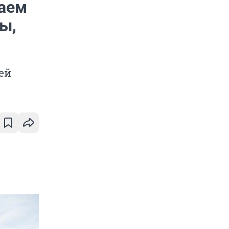
наем
ы,
ей