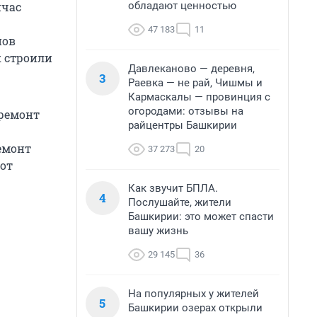
обладают ценностью
йчас
47 183
11
нов
к строили
Давлеканово — деревня,
3
Раевка — не рай, Чишмы и
Кармаскалы — провинция с
огородами: отзывы на
 ремонт
райцентры Башкирии
емонт
37 273
20
бот
Как звучит БПЛА.
4
Послушайте, жители
Башкирии: это может спасти
вашу жизнь
29 145
36
На популярных у жителей
5
Башкирии озерах открыли