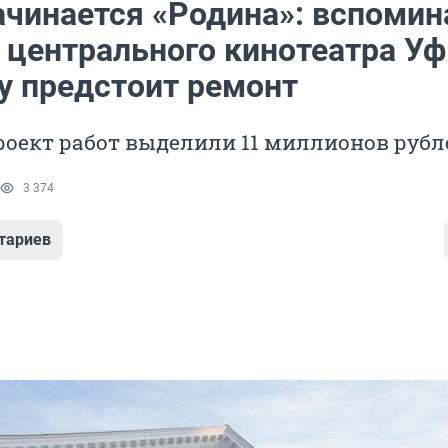
начинается «Родина»: вспоми
 центрального кинотеатра Уф
у предстоит ремонт
роект работ выделили 11 миллионов рубл
3 374
тариев