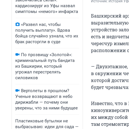
закончились силы»:
Источник: 
История Уф
кардиохирург из Уфы назвал
симптомы «немого» инфаркта
Башкирский арх
выразительную 
«Развел нас, чтобы
устройство зало
получить выплату». Вдова
бойца случайно узнала, что их
есть и недочеты
брак расторгли в суде
чересчур измель
расположении с
По прозвищу «Золотой»:
криминальный путь бандита
— Двухэтажное,
из Башкирии, который
угрожал перестрелять
в окружении че
силовиков
которой достич
будет чрезвыча
Вертолеты в прошлом?
Ученые возвращают в небо
дирижабли — почему они
Известно, что в
уверены, что за ними будущее
киноуниверсите
их между собой 
Пластиковые бутылки не
там отремонтир
выбрасываю: идеи для сада —