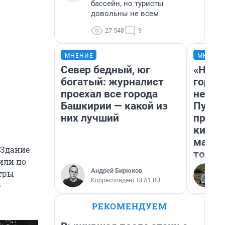
бассейн, но туристы
довольны не всем
27 548
9
МНЕНИЕ
МНЕНИ
Север бедный, юг
«Нет 
богатый: журналист
городо
проехал все города
недоф
Башкирии — какой из
Путеш
них лучший
проех
килом
машин
 Здание
того
или по
Андрей Бирюков
атры
Корреспондент UFA1.RU
е
РЕКОМЕНДУЕМ