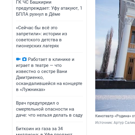
ГК ЧС Башкирии
предупреждает: Уфу атакуют, 1
БПЛА рухнул в Дёме
«Сейчас бы всё это
запретили»: истории из
советского детства в
пионерских лагерях
Работает в клинике и
играет в театре — что
известно о сестре Вани
Дмитриенко,
оскандалившейся на концерте
в «Лужниках»
Врач предупредил о
смертельной опасности на
даче: что нельзя делать в саду
Кинотеатр «Родина» 
Источник: 
Артур Сали
Биткоин из газа за 34
миллиона: в Уфе продают