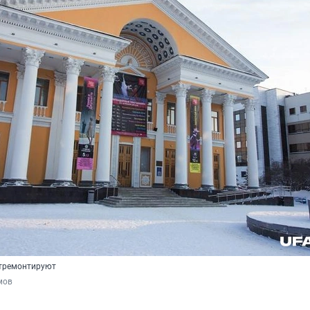
отремонтируют
мов