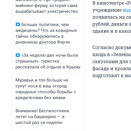
В кинотеатре «
майнинг-ферму, которая сама
учреждение
ище
вырабатывает электричество
появилась на с
рублей, деньги
Больше политики, чем
медицины? Что за ковидные
здание и в како
тайны обнаружились в
дневниках доктора Фаучи
Согласно докум
входа в «Зелены
«За неделю две ночи были
санузлами для 
страшные»: туристка
рассказала об отдыхе в Крыму
фасада и кровл
подготовят к ию
Муравьи и тля больше не
сунут носа в ваш огород:
народные способы борьбы с
вредителями без химии
Внимание! Беспилотники
летят на Башкирию — в
шестой раз за неделю