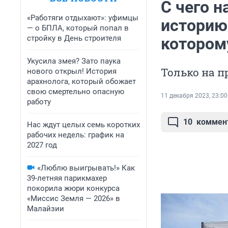
С чего 
«Работяги отдыхают»: уфимцы
историю
— о БПЛА, который попал в
стройку в День строителя
котором
Укусила змея? Зато паука
Только на п
нового открыл! История
арахнолога, который обожает
свою смертельно опасную
11 декабря 2023, 23:00
работу
10
коммен
Нас ждут целых семь коротких
рабочих недель: график на
2027 год
«Люблю выигрывать!» Как
39-летняя парикмахер
покорила жюри конкурса
«Миссис Земля — 2026» в
Малайзии