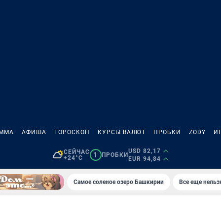
АММА
АФИША
ГОРОСКОП
КУРСЫ ВАЛЮТ
ПРОБКИ
ZODY
И
USD 82,17
СЕЙЧАС
1
ПРОБКИ
+24°C
EUR 94,84
Самое соленое озеро Башкирии
Все еще нельз