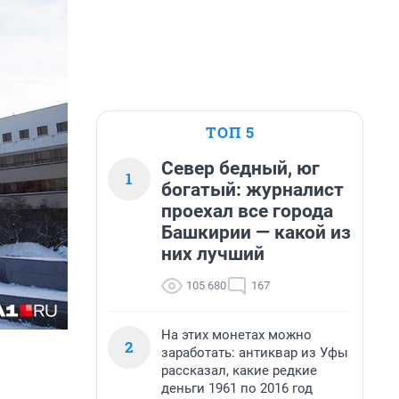
ТОП 5
Север бедный, юг
1
богатый: журналист
проехал все города
Башкирии — какой из
них лучший
105 680
167
На этих монетах можно
2
заработать: антиквар из Уфы
рассказал, какие редкие
деньги 1961 по 2016 год