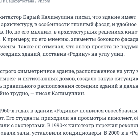
ы и Башкортостана / Vk.com
итектор Барый Калимуллин писал, что здание имеет
архитектуру, в особенности главный фасад, и удобное
в. Но, по его мнению, в архитектурных решениях кино
. К примеру, по его мнению, элементы бокового фасад
чены. Также он отмечал, что автор проекта не подума
оседних зданий, поставив «Родину» на углу улиц.
 строго симметричное здание, расположенное на углу 
тырех- и пятиэтажных домов, создало такую ситуацию
ь правильного расположения соседних зданий в дал
йно трудно, — писал Калимуллин.
 1960-х годах в здании «Родины» появился своеобразн
т. Его студенты приходили на просмотры кинолент, 
или с экспертами. В 1990-х кинотеатр пережил рекон
овали залы, установили кондиционеры. В 2000-х в «Р