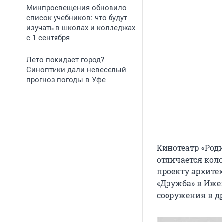
Минпросвещения обновило
список учебников: что будут
изучать в школах и колледжах
с 1 сентября
Лето покидает город?
Синоптики дали невеселый
прогноз погоды в Уфе
Кинотеатр «Роди
отличается кол
проекту архите
«Дружба» в Ижев
сооружения в др