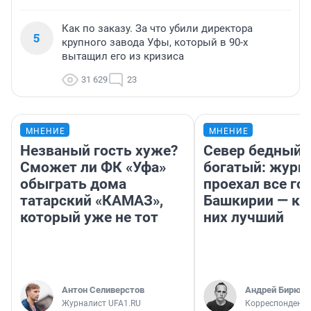
Как по заказу. За что убили директора
5
крупного завода Уфы, который в 90-х
вытащил его из кризиса
31 629
23
МНЕНИЕ
МНЕНИЕ
Незваный гость хуже?
Север бедный,
Сможет ли ФК «Уфа»
богатый: журн
обыграть дома
проехал все го
татарский «КАМАЗ»,
Башкирии — ка
который уже не тот
них лучший
Антон Селиверстов
Андрей Бирюко
Журналист UFA1.RU
Корреспондент 