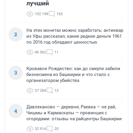
лучший
102 198
165
На этих монетах можно заработать: антиквар
2
из Уфы рассказал, какие редкие деньги 1961
по 2016 год обладают ценностью
46 562
11
Кровавое Рождество: как до смерти забили
3
бизнесмена из Башкирии и что стало с
организатором убийства
37 284
13
Давлеканово — деревня, Раевка — не рай,
4
Чишмы и Кармаскалы — провинция с
огородами: отзывы на райцентры Башкирии
32 914
20