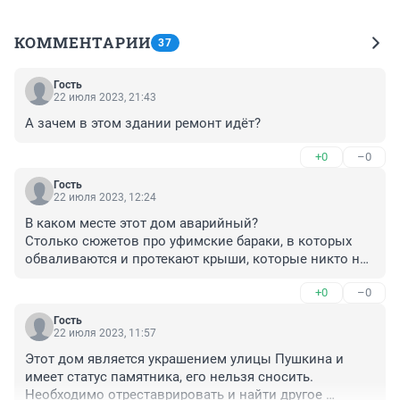
КОММЕНТАРИИ
37
Гость
22 июля 2023, 21:43
А зачем в этом здании ремонт идёт?
+0
–0
Гость
22 июля 2023, 12:24
В каком месте этот дом аварийный?

Столько сюжетов про уфимские бараки, в которых 
обваливаются и протекают крыши, которые никто не 
расселяет и сносит, а тут памятник архитектуры вдруг 
+0
–0
стал аварийным. В Санкт-Петербурге домам по 300 
лет и ничего, их сохраняют и реставрируют. А в Уфе 
Гость
всё решают застройщики, весь центр уде 
22 июля 2023, 11:57
изуродовали своими человейниками.

Этот дом является украшением улицы Пушкина и 
Центр города превращают в спальный район.
имеет статус памятника, его нельзя сносить. 
Необходимо отреставрировать и найти другое 