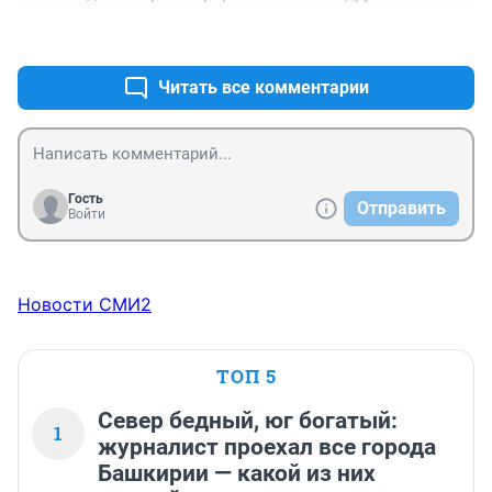
применение, например, переселить в него музей 
+0
–0
истории Уфы. В настоящее время этот музей 
находится в маленьком помещении и не имеет 
фондохранилища.
Читать все комментарии
Гость
Отправить
Войти
Новости СМИ2
ТОП 5
Север бедный, юг богатый:
1
журналист проехал все города
Башкирии — какой из них