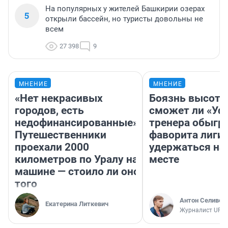
На популярных у жителей Башкирии озерах
5
открыли бассейн, но туристы довольны не
всем
27 398
9
МНЕНИЕ
МНЕНИЕ
«Нет некрасивых
Боязнь высоты
городов, есть
сможет ли «Уфа
недофинансированные».
тренера обыгр
Путешественники
фаворита лиги 
проехали 2000
удержаться на
километров по Уралу на
месте
машине — стоило ли оно
того
Антон Селивер
Екатерина Литкевич
Журналист UFA1