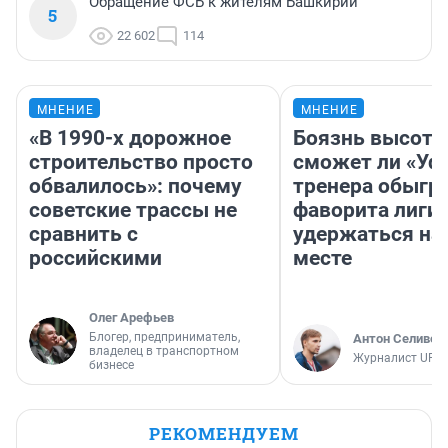
Обращение ФСБ к жителям Башкирии
5
22 602
114
МНЕНИЕ
МНЕНИЕ
«В 1990-х дорожное
Боязнь высоты
строительство просто
сможет ли «Уфа
обвалилось»: почему
тренера обыгр
советские трассы не
фаворита лиги 
сравнить с
удержаться на
российскими
месте
Олег Арефьев
Блогер, предприниматель,
Антон Селивер
владелец в транспортном
Журналист UFA1
бизнесе
РЕКОМЕНДУЕМ