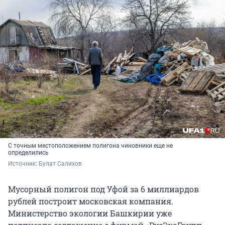
С точным местоположением полигона чиновники еще не
определились
Источник: 
Булат Салихов
Мусорный полигон под Уфой за 6 миллиардов
рублей построит московская компания.
Министерство экологии Башкирии уже