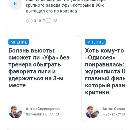
5
крупного завода Уфы, который в 90-х
вытащил его из кризиса
31 817
23
МНЕНИЕ
МНЕНИЕ
Боязнь высоты:
Хоть кому-то
сможет ли «Уфа» без
«Одиссея»
тренера обыграть
понравилась: 
фаворита лиги и
журналиста UF
удержаться на 3-м
главный фильм
месте
который разно
критики
Антон Селиверстов
Антон Селивер
Журналист UFA1.RU
Журналист UFA1