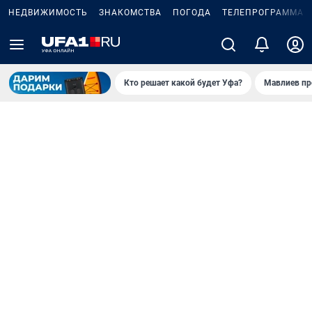
НЕДВИЖИМОСТЬ
ЗНАКОМСТВА
ПОГОДА
ТЕЛЕПРОГРАММА
Кто решает какой будет Уфа?
Мавлиев пр