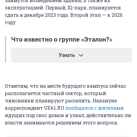
займутся возведением зданий, а также их
эксплуатацией. Первый, IQ-парк, планируется
сдать в декабре 2023 года. Второй этап — к 2026
году
Что известно о группе «Эталон?»
Узнать
Группа «Эталон» — компания, работающая в
сфере девелопмента и строительства в России.
Отметим, что на месте будущего кампуса сейчас
Застройщик фокусируется на жилой
располагается частный сектор, который
недвижимости для среднего класса в Санкт-
чиновники планируют расселить. Накануне
Петербурге, где она представлена брендом
корреспондент UFA1.RU
«Эталон ЛенСпецСМУ», а также в Москве и
пообщался с жителями
идущих под снос домов и узнал, действительно ли
Московской области. Штаб-квартира находится
власти занимаются решением этого вопроса.
на Кипре. В этом году «Эталон» признали
«компанией года».