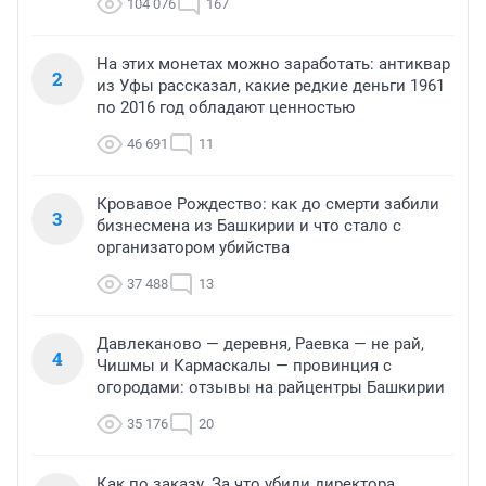
104 076
167
На этих монетах можно заработать: антиквар
2
из Уфы рассказал, какие редкие деньги 1961
по 2016 год обладают ценностью
46 691
11
Кровавое Рождество: как до смерти забили
3
бизнесмена из Башкирии и что стало с
организатором убийства
37 488
13
Давлеканово — деревня, Раевка — не рай,
4
Чишмы и Кармаскалы — провинция с
огородами: отзывы на райцентры Башкирии
35 176
20
Как по заказу. За что убили директора