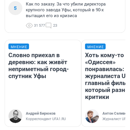
Как по заказу. За что убили директора
5
крупного завода Уфы, который в 90-х
вытащил его из кризиса
31 577
23
МНЕНИЕ
МНЕНИЕ
Словно приехал в
Хоть кому-то
деревню: как живёт
«Одиссея»
неприметный город-
понравилась: 
спутник Уфы
журналиста UF
главный фильм
который разно
критики
Андрей Бирюков
Антон Селивер
Корреспондент UFA1.RU
Журналист UFA1