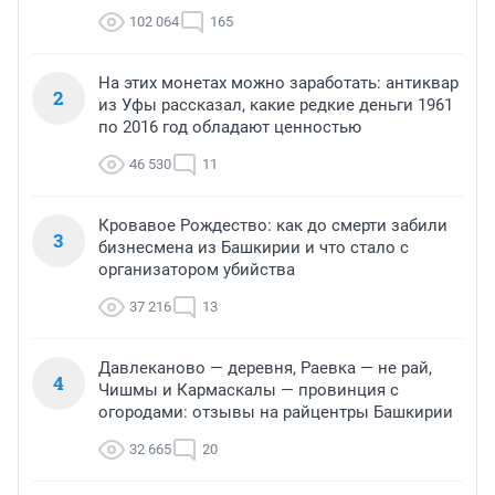
102 064
165
На этих монетах можно заработать: антиквар
2
из Уфы рассказал, какие редкие деньги 1961
по 2016 год обладают ценностью
46 530
11
Кровавое Рождество: как до смерти забили
3
бизнесмена из Башкирии и что стало с
организатором убийства
37 216
13
Давлеканово — деревня, Раевка — не рай,
4
Чишмы и Кармаскалы — провинция с
огородами: отзывы на райцентры Башкирии
32 665
20