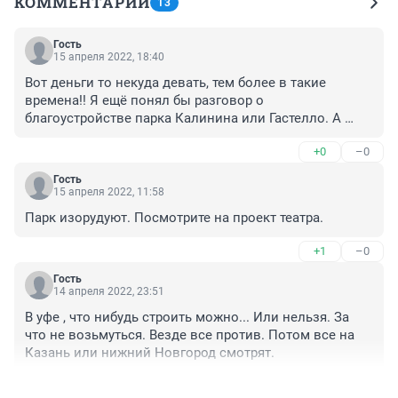
КОММЕНТАРИИ
13
Гость
15 апреля 2022, 18:40
Вот деньги то некуда девать, тем более в такие 
времена!! Я ещё понял бы разговор о 
благоустройстве парка Калинина или Гастелло. А 
здесь сАми предприниматели прекрасно 
+0
–0
справлялись, пока их душить не стали (множество 
кафе снесено).
Гость
15 апреля 2022, 11:58
Парк изорудуют. Посмотрите на проект театра.
+1
–0
Гость
14 апреля 2022, 23:51
В уфе , что нибудь строить можно... Или нельзя. За 
что не возьмуться. Везде все против. Потом все на 
Казань или нижний Новгород смотрят.
+0
–1