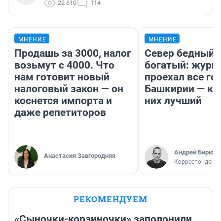
22 610
114
МНЕНИЕ
МНЕНИЕ
Продашь за 3000, налог
Север бедный,
возьмут с 4000. Что
богатый: журн
нам готовит новый
проехал все го
налоговый закон — он
Башкирии — ка
коснется импорта и
них лучший
даже репетиторов
Андрей Бирюко
Анастасия Завгородняя
Корреспондент 
РЕКОМЕНДУЕМ
«Сыночки-корзиночки» заполонили